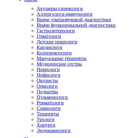
Акушеры-гинекологи
Аллергологи-иммунологи
Врачи ультразвуковой диагностики
Врачи функциональной диагностики
Гастроэнтерологи
Гематологи
Детские неврологи
Кардиологи
Колопроктологи
Мануальные терапевты
Медицинские сестры
Неврологи
Нефрологи
Окулисты
Онкологи
Педиатры
Пульмонологи
Ревматологи
Сомнологи
Терапевты
Урологи
Хирурги
Эндокринологи