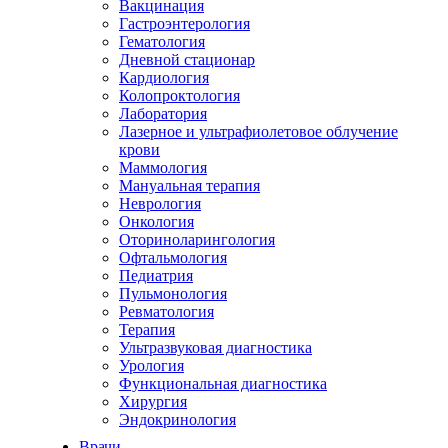
Вакцинация
Гастроэнтерология
Гематология
Дневной стационар
Кардиология
Колопроктология
Лаборатория
Лазерное и ультрафиолетовое облучение
крови
Маммология
Мануальная терапия
Неврология
Онкология
Оториноларингология
Офтальмология
Педиатрия
Пульмонология
Ревматология
Терапия
Ультразвуковая диагностика
Урология
Функциональная диагностика
Хирургия
Эндокринология
Врачи