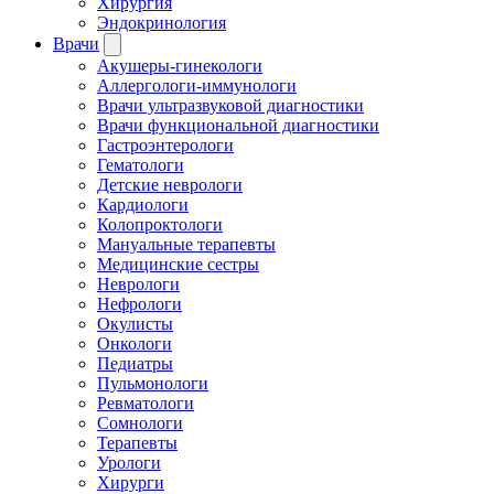
Хирургия
Эндокринология
Врачи
Акушеры-гинекологи
Аллергологи-иммунологи
Врачи ультразвуковой диагностики
Врачи функциональной диагностики
Гастроэнтерологи
Гематологи
Детские неврологи
Кардиологи
Колопроктологи
Мануальные терапевты
Медицинские сестры
Неврологи
Нефрологи
Окулисты
Онкологи
Педиатры
Пульмонологи
Ревматологи
Сомнологи
Терапевты
Урологи
Хирурги