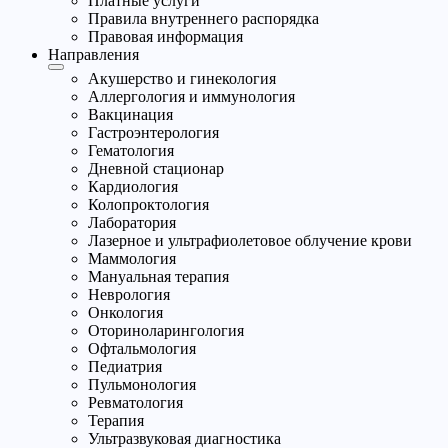
Платные услуги
Правила внутреннего распорядка
Правовая информация
Направления
Акушерство и гинекология
Аллергология и иммунология
Вакцинация
Гастроэнтерология
Гематология
Дневной стационар
Кардиология
Колопроктология
Лаборатория
Лазерное и ультрафиолетовое облучение крови
Маммология
Мануальная терапия
Неврология
Онкология
Оториноларингология
Офтальмология
Педиатрия
Пульмонология
Ревматология
Терапия
Ультразвуковая диагностика