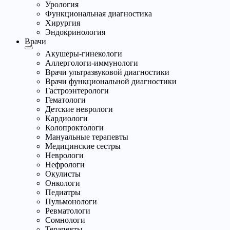
Урология
Функциональная диагностика
Хирургия
Эндокринология
Врачи
Акушеры-гинекологи
Аллергологи-иммунологи
Врачи ультразвуковой диагностики
Врачи функциональной диагностики
Гастроэнтерологи
Гематологи
Детские неврологи
Кардиологи
Колопроктологи
Мануальные терапевты
Медицинские сестры
Неврологи
Нефрологи
Окулисты
Онкологи
Педиатры
Пульмонологи
Ревматологи
Сомнологи
Терапевты