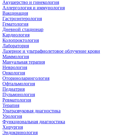
Акушерство и гинекология
Аллергология и иммунология
Вакцинация
Гастроэнтерология
Гематология
Дневной стационар
Кардиология
Колопроктология
Лаборатория
Лазерное и ультрафиолетовое облучение крови
Маммология
Мануальная терапия
Неврология
Онкология
Оториноларингология
Офтальмология
Педиатрия
Пульмонология
Ревматология
Терапия
Ультразвуковая диагностика
Урология
Функциональная диагностика
Хирургия
Эндокринология