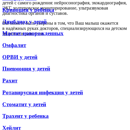
детей с самого рождения: нейросонография, эхокардиография,
ЭКГ, холтеровское мониторирование, ультразвуковая
Кривошея у ребенка
диагностика органов и суставов.
Лямблиоз у детей
Вы можете быть уверены в том, что Ваш малыш окажется
в надёжных руках докторов, специализирующихся на детском
Мастит новорожденных
здоровье и развитии.
Омфалит
ОРВИ у детей
Пневмония у детей
Рахит
Ротавирусная инфекция у детей
Стоматит у детей
Трахеит у ребенка
Хейлит