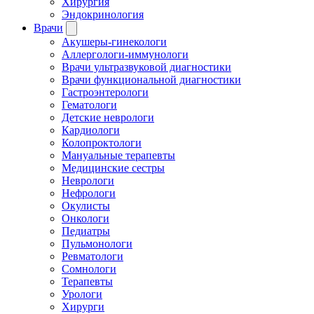
Хирургия
Эндокринология
Врачи
Акушеры-гинекологи
Аллергологи-иммунологи
Врачи ультразвуковой диагностики
Врачи функциональной диагностики
Гастроэнтерологи
Гематологи
Детские неврологи
Кардиологи
Колопроктологи
Мануальные терапевты
Медицинские сестры
Неврологи
Нефрологи
Окулисты
Онкологи
Педиатры
Пульмонологи
Ревматологи
Сомнологи
Терапевты
Урологи
Хирурги