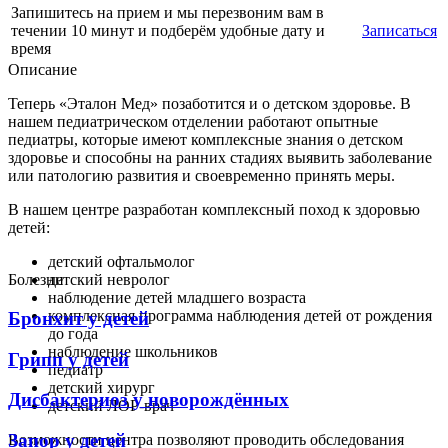
Запишитесь на прием и мы перезвоним вам в
течении 10 минут и подберём удобные дату и
Записаться
время
Описание
Теперь «Эталон Мед» позаботится и о детском здоровье. В
нашем педиатрическом отделении работают опытные
педиатры, которые имеют комплексные знания о детском
здоровье и способны на ранних стадиях выявить заболевание
или патологию развития и своевременно принять меры.
В нашем центре разработан комплексный поход к здоровью
детей:
детский офтальмолог
Болезни
детский невролог
наблюдение детей младшего возраста
комплексная программа наблюдения детей от рождения
Бронхит у детей
до года
наблюдение школьников
Грипп у детей
педиатр
детский хирург
Дисбактериоз у новорождённых
детский ЛОР-врач
Запор у детей
Возможности центра позволяют проводить обследования