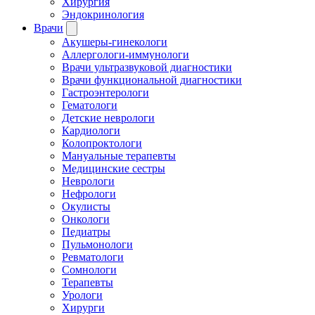
Хирургия
Эндокринология
Врачи
Акушеры-гинекологи
Аллергологи-иммунологи
Врачи ультразвуковой диагностики
Врачи функциональной диагностики
Гастроэнтерологи
Гематологи
Детские неврологи
Кардиологи
Колопроктологи
Мануальные терапевты
Медицинские сестры
Неврологи
Нефрологи
Окулисты
Онкологи
Педиатры
Пульмонологи
Ревматологи
Сомнологи
Терапевты
Урологи
Хирурги