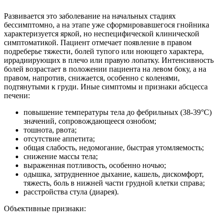
Развивается это заболевание на начальных стадиях
бессимптомно, а на этапе уже сформировавшегося гнойника
характеризуется яркой, но неспецифической клинической
симптоматикой. Пациент отмечает появление в правом
подреберье тяжести, болей тупого или ноющего характера,
иррадиирующих в плечо или правую лопатку. Интенсивность
болей возрастает в положении пациента на левом боку, а на
правом, напротив, снижается, особенно с коленями,
подтянутыми к груди. Иные симптомы и признаки абсцесса
печени:
повышение температуры тела до фебрильных (38-39°С)
значений, сопровождающееся ознобом;
тошнота, рвота;
отсутствие аппетита;
общая слабость, недомогание, быстрая утомляемость;
снижение массы тела;
выраженная потливость, особенно ночью;
одышка, затрудненное дыхание, кашель, дискомфорт,
тяжесть, боль в нижней части грудной клетки справа;
расстройства стула (диарея).
Объективные признаки: