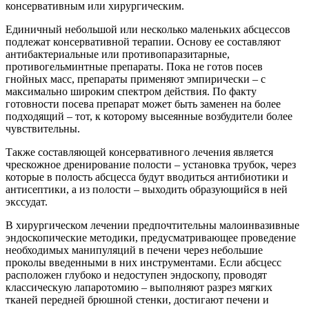
консервативным или хирургическим.
Единичный небольшой или несколько маленьких абсцессов
подлежат консервативной терапии. Основу ее составляют
антибактериальные или противопаразитарные,
противогельминтные препараты. Пока не готов посев
гнойных масс, препараты применяют эмпирически – с
максимально широким спектром действия. По факту
готовности посева препарат может быть заменен на более
подходящий – тот, к которому высеянные возбудители более
чувствительны.
Также составляющей консервативного лечения является
чрескожное дренирование полости – установка трубок, через
которые в полость абсцесса будут вводиться антибиотики и
антисептики, а из полости – выходить образующийся в ней
экссудат.
В хирургическом лечении предпочтительны малоинвазивные
эндоскопические методики, предусматривающее проведение
необходимых манипуляций в печени через небольшие
проколы введенными в них инструментами. Если абсцесс
расположен глубоко и недоступен эндоскопу, проводят
классическую лапаротомию – выполняют разрез мягких
тканей передней брюшной стенки, достигают печени и