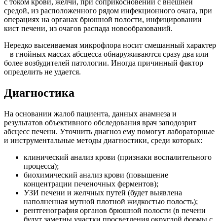
с током крови, желчи, при соприкосновении с внешней
средой, из расположенного рядом инфекционного очага, при
операциях на органах брюшной полости, инфицировании
кист печени, из очагов распада новообразований.
Нередко высеиваемая микрофлора носит смешанный характер
– в гнойных массах абсцесса обнаруживаются сразу два или
более возбудителей патологии. Иногда причинный фактор
определить не удается.
Диагностика
На основании жалоб пациента, данных анамнеза и
результатов объективного обследования врач заподозрит
абсцесс печени. Уточнить диагноз ему помогут лабораторные
и инструментальные методы диагностики, среди которых:
клинический анализ крови (признаки воспалительного
процесса);
биохимический анализ крови (повышение
концентрации печеночных ферментов);
УЗИ печени и желчных путей (будет выявлена
наполненная мутной плотной жидкостью полость);
рентгенография органов брюшной полости (в печени
будут заметны участки просветления округлой формы с