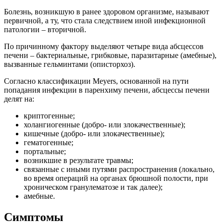
Болезнь, возникшую в ранее здоровом организме, называют
первичной, а ту, что стала следствием иной инфекционной
патологии – вторичной.
По причинному фактору выделяют четыре вида абсцессов
печени – бактериальные, грибковые, паразитарные (амебные),
вызванные гельминтами (описторхоз).
Согласно классификации Meyers, основанной на пути
попадания инфекции в паренхиму печени, абсцессы печени
делят на:
криптогенные;
холангиогенные (добро- или злокачественные);
кишечные (добро- или злокачественные);
гематогенные;
портальные;
возникшие в результате травмы;
связанные с иными путями распространения (локально,
во время операций на органах брюшной полости, при
хроническом гранулематозе и так далее);
амебные.
Симптомы