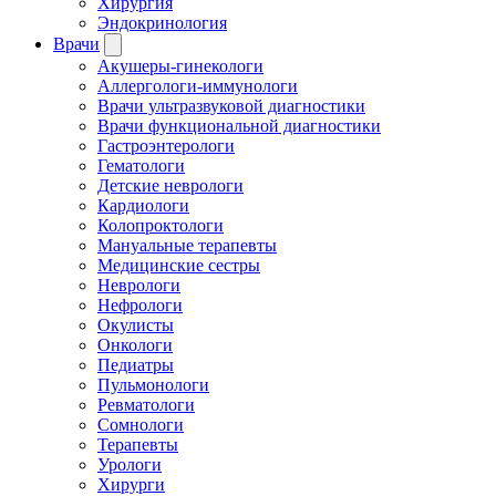
Хирургия
Эндокринология
Врачи
Акушеры-гинекологи
Аллергологи-иммунологи
Врачи ультразвуковой диагностики
Врачи функциональной диагностики
Гастроэнтерологи
Гематологи
Детские неврологи
Кардиологи
Колопроктологи
Мануальные терапевты
Медицинские сестры
Неврологи
Нефрологи
Окулисты
Онкологи
Педиатры
Пульмонологи
Ревматологи
Сомнологи
Терапевты
Урологи
Хирурги