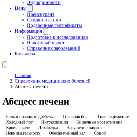
Эндокринологи
Цены
Прейскурант
Скидки и акции
Подарочные сертификаты
Информация
Подготовка к исследованиям
Налоговый вычет
Справочник заболеваний
Контакты
Главная
Справочник медицинских болезней
Абсцесс печени
Абсцесс печени
Боль в правом подреберье
Головная боль
Головокружение
Холодный пот
Интоксикация
Кишечные кровотечения
Кровь в кале
Лихорадка
Нарушение памяти
Невнимательность
Обесцвеченный кал
Озноб