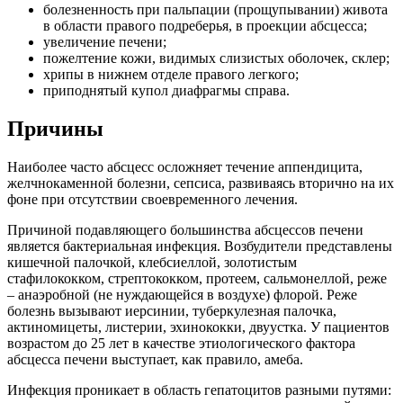
болезненность при пальпации (прощупывании) живота
в области правого подреберья, в проекции абсцесса;
увеличение печени;
пожелтение кожи, видимых слизистых оболочек, склер;
хрипы в нижнем отделе правого легкого;
приподнятый купол диафрагмы справа.
Причины
Наиболее часто абсцесс осложняет течение аппендицита,
желчнокаменной болезни, сепсиса, развиваясь вторично на их
фоне при отсутствии своевременного лечения.
Причиной подавляющего большинства абсцессов печени
является бактериальная инфекция. Возбудители представлены
кишечной палочкой, клебсиеллой, золотистым
стафилококком, стрептококком, протеем, сальмонеллой, реже
– анаэробной (не нуждающейся в воздухе) флорой. Реже
болезнь вызывают иерсинии, туберкулезная палочка,
актиномицеты, листерии, эхинококки, двуустка. У пациентов
возрастом до 25 лет в качестве этиологического фактора
абсцесса печени выступает, как правило, амеба.
Инфекция проникает в область гепатоцитов разными путями: