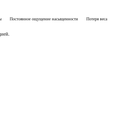
ы
Постоянное ощущение насыщенности
Потеря веса
цией.