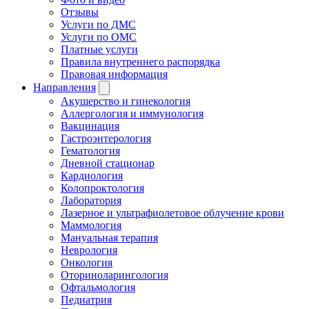
Отзывы
Услуги по ДМС
Услуги по ОМС
Платные услуги
Правила внутреннего распорядка
Правовая информация
Направления
Акушерство и гинекология
Аллергология и иммунология
Вакцинация
Гастроэнтерология
Гематология
Дневной стационар
Кардиология
Колопроктология
Лаборатория
Лазерное и ультрафиолетовое облучение крови
Маммология
Мануальная терапия
Неврология
Онкология
Оториноларингология
Офтальмология
Педиатрия