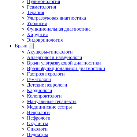
Пульмонология
Ревматология
Терапия
Ультразвуковая диагностика
Урология
Функциональная диагностика
Хирургия
Эндокринология
Врачи
Акушеры-гинекологи
Аллергологи-иммунологи
Врачи ультразвуковой диагностики
Врачи функциональной диагностики
Гастроэнтерологи
Гематологи
Детские неврологи
Кардиологи
Колопроктологи
Мануальные терапевты
Медицинские сестры
Неврологи
Нефрологи
Окулисты
Онкологи
Педиатры