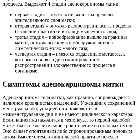
процесса. Выделяют 4 стадии аденокарциномы матки:
первая стадия – опухоль не вышла за пределы
эпителиального слоя матки;
вторая стадия – опухоль распространилась за пределы
базальной пластинки в толщу мышечного слоя;
третья стадия – новообразование вышло за границы
матки, опухолевые клетки обнаруживаются в
лимфатических узлах малого таза;
четвертая стадия – имеются отдаленные метастазы,
которые говорят о диссеминированном
распространении злокачественного процесса в
организме.
Симптомы аденокарциномы матки
Аденокарцинома тела матки, как правило, сопровождается
наличием кровянистых выделений. У женщин с сохраненной
менструальной функцией они появляются в
межменструальные дни и не имеют циклического характера.
Если пациентка находится в менопаузе, то первой жалобой
может быть незначительное кровотечение из половых путей.
Оно бывает спонтанным либо спровоцированным половым
актом. Вместе с тем, в клинической практике нередко