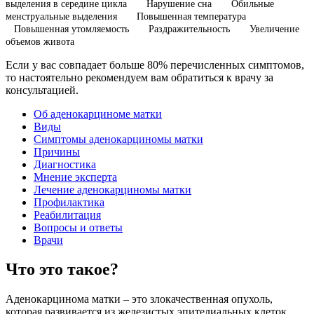
выделения в середине цикла
Нарушение сна
Обильные
менструальные выделения
Повышенная температура
Повышенная утомляемость
Раздражительность
Увеличение
объемов живота
Если у вас совпадает больше 80% перечисленных симптомов,
то настоятельно рекомендуем вам обратиться к врачу за
консультацией.
Об аденокарциноме матки
Виды
Симптомы аденокарциномы матки
Причины
Диагностика
Мнение эксперта
Лечение аденокарциномы матки
Профилактика
Реабилитация
Вопросы и ответы
Врачи
Что это такое?
Аденокарцинома матки – это злокачественная опухоль,
которая развивается из железистых эпителиальных клеток.