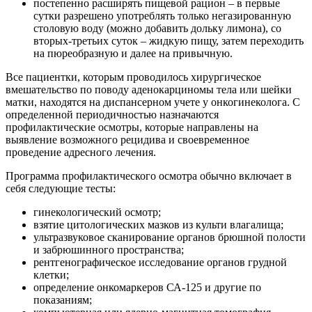
постепенно расширять пищевой рацион – в первые
сутки разрешено употреблять только негазированную
столовую воду (можно добавить дольку лимона), со
вторых-третьих суток – жидкую пищу, затем переходить
на пюреобразную и далее на привычную.
Все пациентки, которым проводилось хирургическое
вмешательство по поводу аденокарциномы тела или шейки
матки, находятся на диспансерном учете у онкогинеколога. С
определенной периодичностью назначаются
профилактические осмотры, которые направлены на
выявление возможного рецидива и своевременное
проведение адресного лечения.
Программа профилактического осмотра обычно включает в
себя следующие тесты:
гинекологический осмотр;
взятие цитологических мазков из культи влагалища;
ультразвуковое сканирование органов брюшной полости
и забрюшинного пространства;
рентгенографическое исследование органов грудной
клетки;
определение онкомаркеров СА-125 и другие по
показаниям;