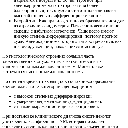
пациенток в возрасте 45-50 лет. Прогноз при
аденокарциноме матки второго типа более
благоприятный, т.к. опухоли этого типа отличаются
высокой степенью дифференцировки клеток.
Второй тип. Как правило, эти новообразования исходят
из атрофичного эндометрия. Патогенетически они не
связаны с избытком эстрогенов. Чаще всего имеют
низкую степень дифференцировки, поэтому прогноз
хуже. Аденокарциномы второго типа встречаются, как
правило, у женщин, находящихся в менопаузе.
По гистологическому строению большая часть
злокачественных опухолей тела матки относится к
эндометриоидным аденокарциномам. Могут также
встречаться смешанные аденокарциномы.
По степени зрелости входящих в состав новообразования
клеток выделяют 3 категории аденокарцином:
с высокой степенью дифференцировки;
с умеренно выраженной дифференцировкой;
с низкой выраженности дифференцировки.
При постановке клинического диагноза онкогинеколог
учитывает классификацию TNM, которая позволяет
определить степень распространенности злокачественного