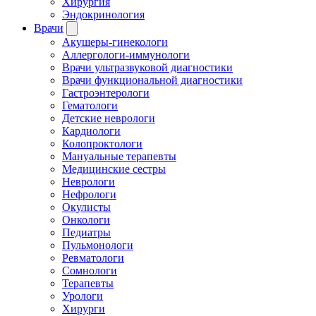
Хирургия
Эндокринология
Врачи
Акушеры-гинекологи
Аллергологи-иммунологи
Врачи ультразвуковой диагностики
Врачи функциональной диагностики
Гастроэнтерологи
Гематологи
Детские неврологи
Кардиологи
Колопроктологи
Мануальные терапевты
Медицинские сестры
Неврологи
Нефрологи
Окулисты
Онкологи
Педиатры
Пульмонологи
Ревматологи
Сомнологи
Терапевты
Урологи
Хирурги