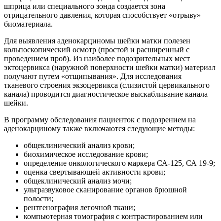
шприца или специального зонда создается зона
отрицательного давления, которая способствует «отрыву»
биоматериала.
Для выявления аденокарциномы шейки матки полезен
кольпоскопический осмотр (простой и расширенный с
проведением проб). Из наиболее подозрительных мест
эктоцервикса (наружной поверхности шейки матки) материал
получают путем «отщипывания». Для исследования
тканевого строения экзоцервикса (слизистой цервикального
канала) проводится диагностическое выскабливание канала
шейки.
В программу обследования пациенток с подозрением на
аденокарциному также включаются следующие методы:
общеклинический анализ крови;
биохимическое исследование крови;
определение онкологического маркера СА-125, СА 19-9;
оценка свертывающей активности крови;
общеклинический анализ мочи;
ультразвуковое сканирование органов брюшной
полости;
рентгенография легочной ткани;
компьютерная томография с контрастированием или