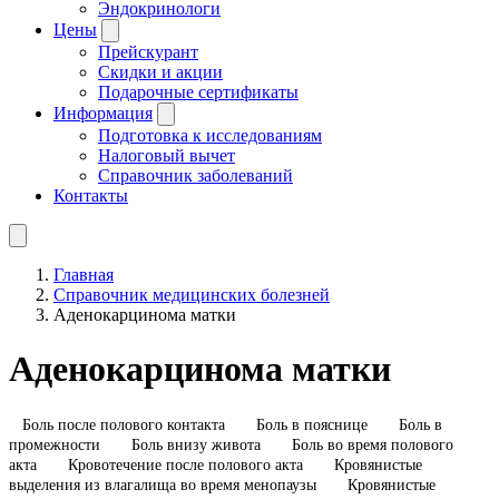
Эндокринологи
Цены
Прейскурант
Скидки и акции
Подарочные сертификаты
Информация
Подготовка к исследованиям
Налоговый вычет
Справочник заболеваний
Контакты
Главная
Справочник медицинских болезней
Аденокарцинома матки
Аденокарцинома матки
Боль после полового контакта
Боль в пояснице
Боль в
промежности
Боль внизу живота
Боль во время полового
акта
Кровотечение после полового акта
Кровянистые
выделения из влагалища во время менопаузы
Кровянистые