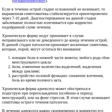
(
пельвиоперитонит
).
Если в течении острой стадии осложнений не возникает, то
выраженная симптоматика стабилизируется ориентировочно
через 7-10 дней. Диагностированное на данной стадии
заболевание полностью излечивается при корректно
подобранной схеме лечения.
Хроническую форму недуг принимает в случае
неправильного или не доведенного до конца лечения острой.
В данной стадии патология принимает косвенные симптомы,
которые, порой, могут остаться без внимания:
ноющие боли в нижней части живота; любого рода сбои
менструального цикла:
боли, изменение количества выделений, выделения
между циклами;
расстройство половой функции: снижение влечения,
боль во время полового акта.
Хроническая форма аднексита может обостряться в
подострую при переохлаждении (особенно в период
менструаций), или на фоне стрессов. В этом случае возникают
симптомы острого течения патологии.
В лечении аднексита важно своевременно и корректно его