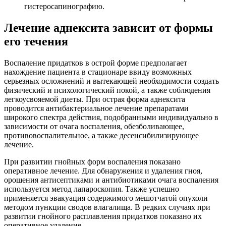
гистеросапинографию.
Лечение аднексита зависит от формы
его течения
Воспаление придатков в острой форме предполагает
нахождение пациента в стационаре ввиду возможных
серьезных осложнений и вытекающей необходимости создать
физический и психологический покой, а также соблюдения
легкоусвояемой диеты. При острая форма аднексита
проводится антибактериальное лечение препаратами
широкого спектра действия, подобранными индивидуально в
зависимости от очага воспаления, обезболивающее,
противовоспалительное, а также десенсибилизирующее
лечение.
При развитии гнойных форм воспаления показано
оперативное лечение. Для обнаружения и удаления гноя,
орошения антисептиками и антибиотиками очага воспаления
используется метод лапароскопия. Также успешно
применяется эвакуация содержимого мешотчатой опухоли
методом пункции сводов влагалища. В редких случаях при
развитии гнойного расплавления придатков показано их
оперативное удаление.