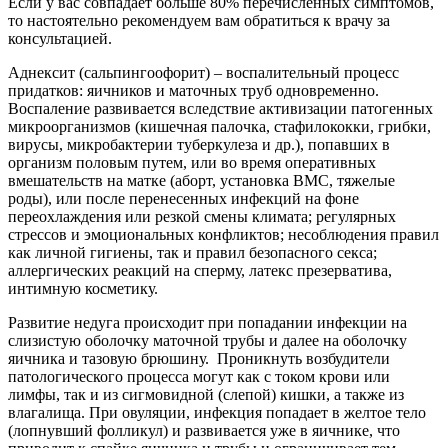
Если у вас совпадает больше 80% перечисленных симптомов,
то настоятельно рекомендуем вам обратиться к врачу за
консультацией.
Аднексит (сальпингоофорит) – воспалительный процесс
придатков: яичников и маточных труб одновременно.
Воспаление развивается вследствие активизации патогенных
микроорганизмов (кишечная палочка, стафилококки, грибки,
вирусы, микробактерии туберкулеза и др.), попавших в
организм половым путем, или во время оперативных
вмешательств на матке (аборт, установка ВМС, тяжелые
роды), или после перенесенных инфекций на фоне
переохлаждения или резкой смены климата; регулярных
стрессов и эмоциональных конфликтов; несоблюдения правил
как личной гигиены, так и правил безопасного секса;
аллергических реакций на сперму, латекс презерватива,
интимную косметику.
Развитие недуга происходит при попадании инфекции на
слизистую оболочку маточной трубы и далее на оболочку
яичника и тазовую брюшину. Проникнуть возбудители
патологического процесса могут как с током крови или
лимфы, так и из сигмовидной (слепой) кишки, а также из
влагалища. При овуляции, инфекция попадает в желтое тело
(лопнувший фолликул) и развивается уже в яичнике, что