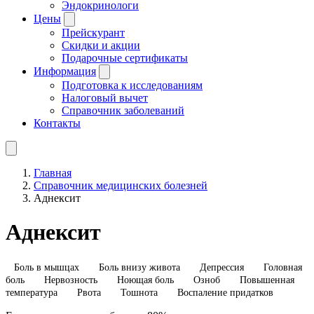
Эндокринологи
Цены
Прейскурант
Скидки и акции
Подарочные сертификаты
Информация
Подготовка к исследованиям
Налоговый вычет
Справочник заболеваний
Контакты
Главная
Справочник медицинских болезней
Аднексит
Аднексит
Боль в мышцах
Боль внизу живота
Депрессия
Головная
боль
Нервозность
Ноющая боль
Озноб
Повышенная
температура
Рвота
Тошнота
Воспаление придатков