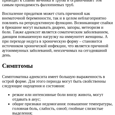
приводит к спайке яичника и трубы и ограничивает тем
самым проходимость фаллопиевых труб.
Воспаление придатков может стать причиной как
внематочной беременности, так и в целом неблагоприятно
повлиять на репродуктивную функцию. Возникающие спайки
в брюшине могут вызывать диарею, запоры, метеоризм и
боли. Также аднексит является соматическим заболеванием,
дающим повышенную нагрузку на иммунитет женщины. А
при переходе недуга в хроническую форму – становится
источником хронической инфекции, что является причиной
аутоиммунных заболеваний, неизлечимых на сегодняшний
день.
Симптомы
Симптоматика аднексита имеет большую выраженность в
острой форме. Для этого периода могут быть свойственны
следующие ощущения и состояния:
резкие или интенсивные боли внизу живота, могут
отдавать в анус;
общие признаки недомогания: повышение температуры,
головная боль, слабость, озноб; гнойные слизистые
выделения;