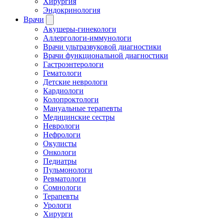
Хирургия
Эндокринология
Врачи
Акушеры-гинекологи
Аллергологи-иммунологи
Врачи ультразвуковой диагностики
Врачи функциональной диагностики
Гастроэнтерологи
Гематологи
Детские неврологи
Кардиологи
Колопроктологи
Мануальные терапевты
Медицинские сестры
Неврологи
Нефрологи
Окулисты
Онкологи
Педиатры
Пульмонологи
Ревматологи
Сомнологи
Терапевты
Урологи
Хирурги