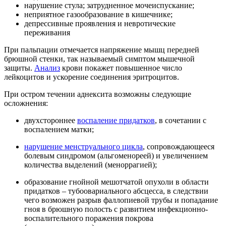
нарушение стула; затрудненное мочеиспускание;
неприятное газообразование в кишечнике;
депрессивные проявления и невротические
переживания
При пальпации отмечается напряжение мышц передней
брюшной стенки, так называемый симптом мышечной
защиты.
Анализ
крови покажет повышенное число
лейкоцитов и ускорение соединения эритроцитов.
При остром течении аднексита возможны следующие
осложнения:
двухстороннее
воспаление придатков
, в сочетании с
воспалением матки;
нарушение менструального цикла
, сопровождающееся
болевым синдромом (альгоменореей) и увеличением
количества выделений (меноррагией);
образование гнойной мешотчатой опухоли в области
придатков – тубоовариального абсцесса, в следствии
чего возможен разрыв фаллопиевой трубы и попадание
гноя в брюшную полость с развитием инфекционно-
воспалительного поражения покрова