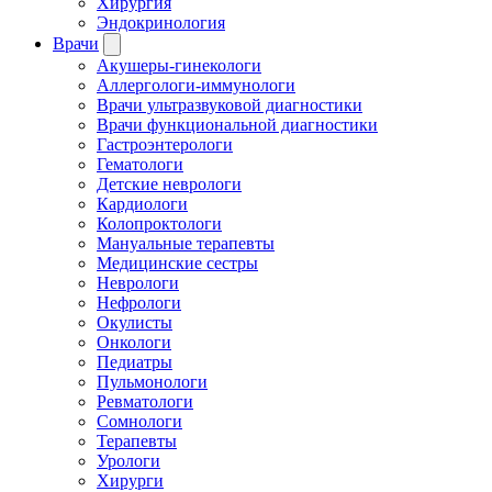
Хирургия
Эндокринология
Врачи
Акушеры-гинекологи
Аллергологи-иммунологи
Врачи ультразвуковой диагностики
Врачи функциональной диагностики
Гастроэнтерологи
Гематологи
Детские неврологи
Кардиологи
Колопроктологи
Мануальные терапевты
Медицинские сестры
Неврологи
Нефрологи
Окулисты
Онкологи
Педиатры
Пульмонологи
Ревматологи
Сомнологи
Терапевты
Урологи
Хирурги