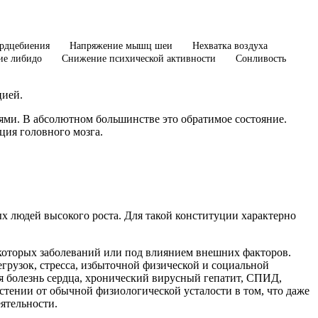
ердцебиения
Напряжение мышц шеи
Нехватка воздуха
е либидо
Снижение психической активности
Сонливость
цией.
ями. В абсолютном большинстве это обратимое состояние.
ция головного мозга.
ых людей высокого роста. Для такой конституции характерно
екоторых заболеваний или под влиянием внешних факторов.
грузок, стресса, избыточной физической и социальной
я болезнь сердца, хронический вирусный гепатит, СПИД,
астении от обычной физиологической усталости в том, что даже
ятельности.