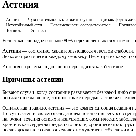
Астения
Апатия
Чувствительность к резким звукам
Дискомфорт в жив
Неустойчивый стул
Невозможность сосредоточиться
Потливос
Тошнота
Усталость
Если у вас совпадает больше 80% перечисленных симптомов, то
Астения
— состояние, характеризующееся чувством слабости,
Знакомо практически каждому человеку. Несмотря на кажущуюс
Астения с греческого дословно переводится как бессилие.
Причины астении
Бывают случаи, когда состояние развивается без какой-либо о
пониженное давление, которое также нередко заставляет чело
Однако, как правило, астения — это компенсаторная реакция 
По сути астения является следствием истощения ресурсов цент
нагрузки, течения острых и изнуряющих соматических заболев
хроническая сердечная недостаточность, хроническая обструкти
после адекватного отдыха человек не чувствует себя свежим и