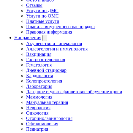
Отзывы
Услуги по ДМС
Услуги по ОМС
Платные услуги
Правила внутреннего распорядка
Правовая информация
Направления
Акушерство и гинекология
Аллергология и иммунология
Вакцинация
Гастроэнтерология
Гематология
Дневной стационар
Кардиология
Колопроктология
Лаборатория
Лазерное и ультрафиолетовое облучение крови
Маммология
Мануальная терапия
Неврология
Онкология
Оториноларингология
Офтальмология
Педиатрия