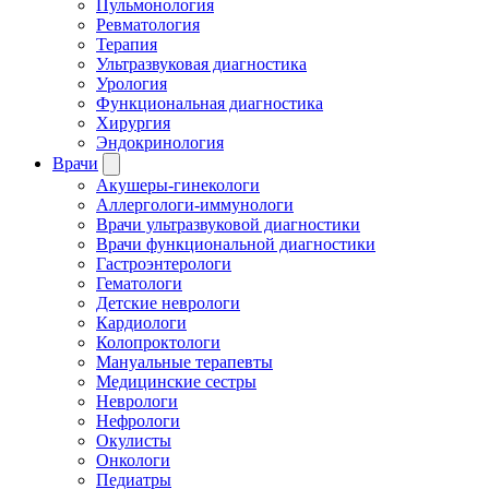
Пульмонология
Ревматология
Терапия
Ультразвуковая диагностика
Урология
Функциональная диагностика
Хирургия
Эндокринология
Врачи
Акушеры-гинекологи
Аллергологи-иммунологи
Врачи ультразвуковой диагностики
Врачи функциональной диагностики
Гастроэнтерологи
Гематологи
Детские неврологи
Кардиологи
Колопроктологи
Мануальные терапевты
Медицинские сестры
Неврологи
Нефрологи
Окулисты
Онкологи
Педиатры