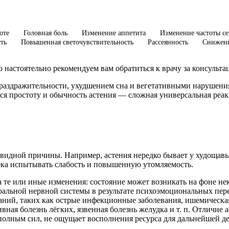
оте
Головная боль
Изменение аппетита
Изменение частоты с
ть
Повышенная светочувствительность
Рассеянность
Снижени
 настоятельно рекомендуем вам обратиться к врачу за консульта
 раздражительности, ухудшением сна и вегетативными нарушени
я простоту и обычность астения — сложная универсальная реак
чевидной причины. Например, астения нередко бывает у худощав
века испытывать слабость и повышенную утомляемость.
на те или иные изменения: состояние может возникать на фоне н
ральной нервной системы в результате психоэмоциональных пере
аний, таких как острые инфекционные заболевания, ишемическа
вная болезнь лёгких, язвенная болезнь желудка и т. п. Отличие 
 полным сил, не ощущает восполнения ресурса для дальнейшей де