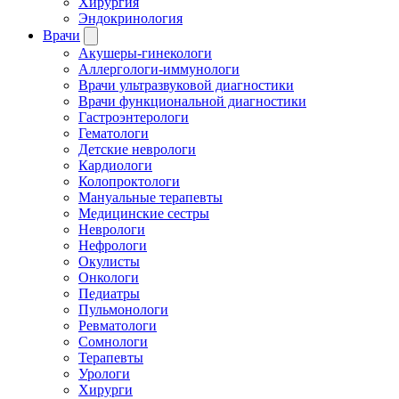
Хирургия
Эндокринология
Врачи
Акушеры-гинекологи
Аллергологи-иммунологи
Врачи ультразвуковой диагностики
Врачи функциональной диагностики
Гастроэнтерологи
Гематологи
Детские неврологи
Кардиологи
Колопроктологи
Мануальные терапевты
Медицинские сестры
Неврологи
Нефрологи
Окулисты
Онкологи
Педиатры
Пульмонологи
Ревматологи
Сомнологи
Терапевты
Урологи
Хирурги