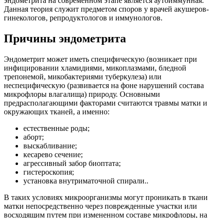
эндометрита на современном этапе является аутоиммунная.
Данная теория служит предметом споров у врачей акушеров-
гинекологов, репродуктологов и иммунологов.
Причины эндометрита
Эндометрит может иметь специфическую (возникает при
инфицировании хламидиями, микоплазмами, бледной
трепонемой, микобактериями туберкулеза) или
неспецифическую (развивается на фоне нарушений состава
микрофлоры влагалища) природу. Основными
предрасполагающими факторами считаются травмы матки и
окружающих тканей, а именно:
естественные роды;
аборт;
выскабливание;
кесарево сечение;
агрессивный забор биоптата;
гистероскопия;
установка внутриматочной спирали..
В таких условиях микроорганизмы могут проникать в ткани
матки непосредственно через поврежденные участки или
восходящим путем при измененном составе микрофлоры, на