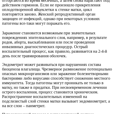
отторгаются во время месячных, а затем снова нарастают под
действием гормонов. Если не произошло прикрепления
оплодотворенной яйцеклетки к стенке матки, цикл
повторяется заново. Женский репродуктивный орган
защищен от инфекций, однако при некоторых условиях
патогены все-таки могут поражать его.
Заражение становится возможным при значительных
повреждениях эпителиального слоя, например, в результате
родов, аборта, выскабливания или после проведения
инвазивных диагностических процедур. Острый
воспалительный процесс, как правило, развивается на 2-4-й
день после травмирования оболочек.
Эндометрит может развиваться при нарушениях состава
биоценоза влагалища. Чрезмерное размножение потенциально
опасных микроорганизмов или заражение болезнетворными
бактериями либо вирусами способствует снижению местного
иммунитета. Тогда патогены могут проникать не только в
матку, но также в придатки. При несвоевременном лечении
острого воспаления, процесс становится хроническим.
Распространение воспалительных изменений на
подслизистый слой стенки матки вызывает эндомиометрит, а
на все слои – панметрит.