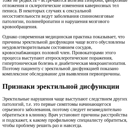
тоже не редкость – встречаются Болезнь Пейрони, фиброзные
отложения и склеротические изменения кавернозных тел
пениса. В некоторых случаях к сексуальной
несостоятельности ведут заболевания спинномозговые
патологии, полинейропатии и нарушения мозгового
кровообращения.
Однако современная медицинская практика показывает, что
причины эректильной дисфункции чаще всего обусловлены
неудовлетворительным состоянием сосудов,
кровоснабжающих половой член. Провокаторами этого
процесса выступают атеросклеротические поражения,
гипертоническая болезнь и диабетическая микроангиопатия.
Поэтому пациенту с эректильной дисфункцией показано
комплексное обследование для выявления первопричины.
Признаки эректильной дисфункции
Эректильные нарушения чаще выступают следствием других
патологий, т.е. это первые симптомы начинающегося
серьезного заболевания, поэтому следует незамедлительно
обратиться в клинику. Врач установит причины расстройства
и подскажет, к какому профильному специалисту обратиться,
чтобы проблему решить раз и навсегда.