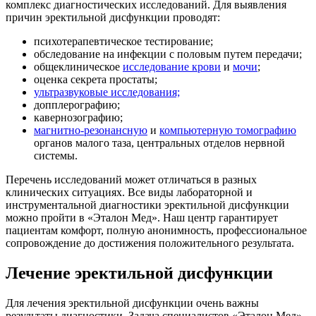
комплекс диагностических исследований. Для выявления
причин эректильной дисфункции проводят:
психотерапевтическое тестирование;
обследование на инфекции с половым путем передачи;
общеклиническое
исследование крови
и
мочи
;
оценка секрета простаты;
ультразвуковые исследования;
допплерографию;
кавернозографию;
магнитно-резонансную
и
компьютерную томографию
органов малого таза, центральных отделов нервной
системы.
Перечень исследований может отличаться в разных
клинических ситуациях. Все виды лабораторной и
инструментальной диагностики эректильной дисфункции
можно пройти в «Эталон Мед». Наш центр гарантирует
пациентам комфорт, полную анонимность, профессиональное
сопровождение до достижения положительного результата.
Лечение эректильной дисфункции
Для лечения эректильной дисфункции очень важны
результаты диагностики. Задача специалистов «Эталон Мед» -