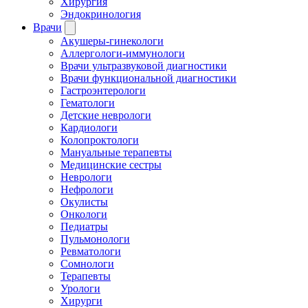
Хирургия
Эндокринология
Врачи
Акушеры-гинекологи
Аллергологи-иммунологи
Врачи ультразвуковой диагностики
Врачи функциональной диагностики
Гастроэнтерологи
Гематологи
Детские неврологи
Кардиологи
Колопроктологи
Мануальные терапевты
Медицинские сестры
Неврологи
Нефрологи
Окулисты
Онкологи
Педиатры
Пульмонологи
Ревматологи
Сомнологи
Терапевты
Урологи
Хирурги