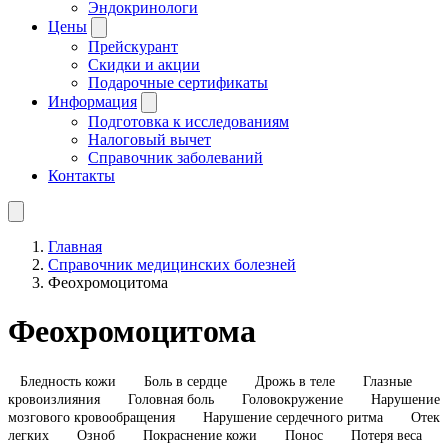
Эндокринологи
Цены
Прейскурант
Скидки и акции
Подарочные сертификаты
Информация
Подготовка к исследованиям
Налоговый вычет
Справочник заболеваний
Контакты
Главная
Справочник медицинских болезней
Феохромоцитома
Феохромоцитома
Бледность кожи
Боль в сердце
Дрожь в теле
Глазные
кровоизлияния
Головная боль
Головокружение
Нарушение
мозгового кровообращения
Нарушение сердечного ритма
Отек
легких
Озноб
Покраснение кожи
Понос
Потеря веса