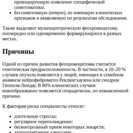
провоцирующую появление специфической
симптоматики.
Бессимптомную (немую), не имеющую клинических
признаков и выявляемую по результатам обследования.
Также выделяют мультицентрическую феохромоцитому,
поочередно или одновременно формирующуюся в разных
местах.
Причины
Одной из причин развития феохромоцитомы считается
генетическая предрасположенность. В частности, в 10–20 %
случаев опухоль появляется у людей, имеющих в семейном
анамнезе нейрофиброматоз Реклингхаузена или синдром
Гиппеля-Линдау. В 80% клинических случаев
новообразование появляется спорадически, по невыясненной
причине.
К факторам риска специалисты относят:
длительные стрессы;
регулярное переохлаждение;
бесконтрольный прием некоторых лекарств;
злоупотребление алкоголем;