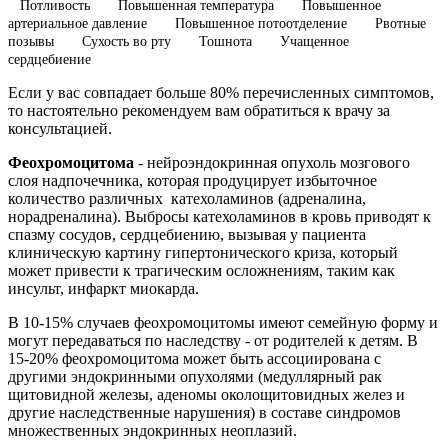
Потливость
Повышенная температура
Повышенное
артериальное давление
Повышенное потоотделение
Рвотные
позывы
Сухость во рту
Тошнота
Учащенное
сердцебиение
Если у вас совпадает больше 80% перечисленных симптомов,
то настоятельно рекомендуем вам обратиться к врачу за
консультацией.
Феохромоцитома
- нейроэндокринная опухоль мозгового
слоя надпочечника, которая продуцирует избыточное
количество различных катехоламинов (адреналина,
норадреналина). Выбросы катехоламинов в кровь приводят к
спазму сосудов, сердцебиению, вызывая у пациента
клиническую картину гипертонического криза, который
может привести к трагическим осложнениям, таким как
инсульт, инфаркт миокарда.
В 10-15% случаев феохромоцитомы имеют семейную форму и
могут передаваться по наследству - от родителей к детям. В
15-20% феохромоцитома может быть ассоциирована с
другими эндокринными опухолями (медуллярный рак
щитовидной железы, аденомы околощитовидных желез и
другие наследственные нарушения) в составе синдромов
множественных эндокринных неоплазий.