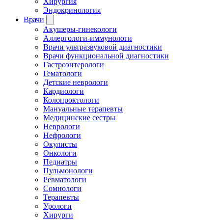
Хирургия
Эндокринология
Врачи
Акушеры-гинекологи
Аллергологи-иммунологи
Врачи ультразвуковой диагностики
Врачи функциональной диагностики
Гастроэнтерологи
Гематологи
Детские неврологи
Кардиологи
Колопроктологи
Мануальные терапевты
Медицинские сестры
Неврологи
Нефрологи
Окулисты
Онкологи
Педиатры
Пульмонологи
Ревматологи
Сомнологи
Терапевты
Урологи
Хирурги