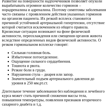
Развитие на поверхности надпочечников позволяет опухоли
вырабатывать огромное количество гормонов –
норадреналина и адреналина. Поэтому симптомы заболевания
часто связаны с проявлением действия указанных гормонов
на организм пациента. Их резкий всплеск становится
причиной устойчивой артериальной гипертензии, отсутствие
которой считается исключением из общего правила.
Кризисные ситуации возникают на фоне физической
активности, переохлаждения или смещения органов живота
вследствие определенных видов физической активности. О
резком гормональном всплеске говорят:
Сильная головная боль.
Избыточное потоотделение.
Ощущение сильного сердцебиения.
Тошнота и рвота.
Резкие боли в груди.
Нарушения стула – диарея или запор.
Значительный подъем артериального давления до
уровня в 250 мм.рт.ст.
Длительное течение заболевания без наблюдения и лечебного
курса может стать причиной снижения массы тела,
повышения температуры, появления признаков вторичного
сахарного диабета и т.д.