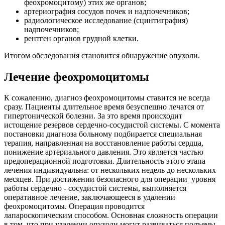
феохромоцитому) этих же органов;
артериография сосудов почек и надпочечников;
радиологическое исследование (сцинтиграфия)
надпочечников;
рентген органов грудной клетки.
Итогом обследования становится обнаружение опухоли.
Лечение феохромоцитомы
К сожалению, диагноз феохромоцитомы ставится не всегда
сразу. Пациенты длительное время безуспешно лечатся от
гипертонической болезни. За это время происходит
истощение резервов сердечно-сосудистой системы. С момента
постановки диагноза больному подбирается специальная
терапия, направленная на восстановление работы сердца,
понижение артериального давления. Это является частью
предоперационной подготовки. Длительность этого этапа
лечения индивидуальна: от нескольких недель до нескольких
месяцев. При достижении безопасного для операции уровня
работы сердечно - сосудистой системы, выполняется
оперативное лечение, заключающееся в удалении
феохромоцитомы. Операция проводится
лапароскопическим способом. Основная сложность операции
в том, что при удалении опухоли могут развиваться подъемы