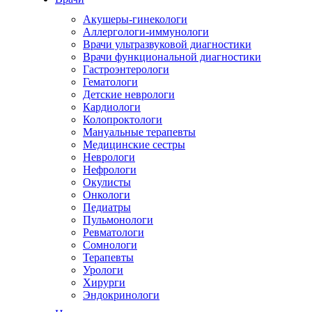
Акушеры-гинекологи
Аллергологи-иммунологи
Врачи ультразвуковой диагностики
Врачи функциональной диагностики
Гастроэнтерологи
Гематологи
Детские неврологи
Кардиологи
Колопроктологи
Мануальные терапевты
Медицинские сестры
Неврологи
Нефрологи
Окулисты
Онкологи
Педиатры
Пульмонологи
Ревматологи
Сомнологи
Терапевты
Урологи
Хирурги
Эндокринологи