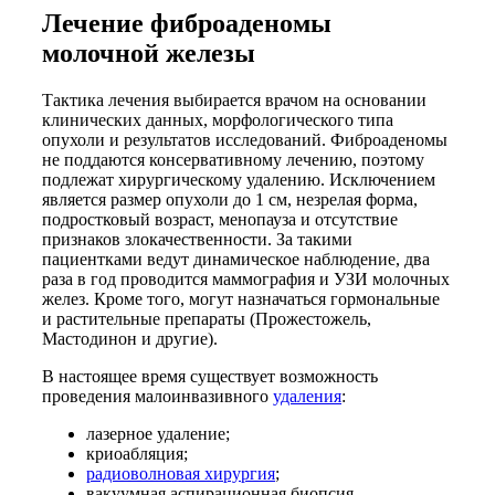
Лечение фиброаденомы
молочной железы
Тактика лечения выбирается врачом на основании
клинических данных, морфологического типа
опухоли и результатов исследований. Фиброаденомы
не поддаются консервативному лечению, поэтому
подлежат хирургическому удалению. Исключением
является размер опухоли до 1 см, незрелая форма,
подростковый возраст, менопауза и отсутствие
признаков злокачественности. За такими
пациентками ведут динамическое наблюдение, два
раза в год проводится маммография и УЗИ молочных
желез. Кроме того, могут назначаться гормональные
и растительные препараты (Прожестожель,
Мастодинон и другие).
В настоящее время существует возможность
проведения малоинвазивного
удаления
:
лазерное удаление;
криоабляция;
радиоволновая хирургия
;
вакуумная аспирационная биопсия.