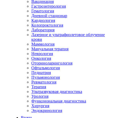
Вакцинация
Гастроэнтерология
Гематология
Дневной стационар
Кардиология
Колопроктология
Лаборатория
Лазерное и ультрафиолетовое облучение
крови
Маммология
Мануальная терапия
Неврология
Онкология
Оториноларингология
Офтальмология
Педиатрия
Пульмонология
Ревматология
Терапия
Ультразвуковая диагностика
Урология
Функциональная диагностика
Хирургия
Эндокринология
Врачи