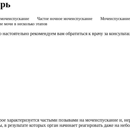
ырь
 мочеиспускание
Частое ночное мочеиспускание
Мочеиспускание
е мочи в несколько этапов
 настоятельно рекомендуем вам обратиться к врачу за консульта
рое характеризуется частыми позывами на мочеиспускание и, не
 в результате которых орган начинает реагировать даже на неб