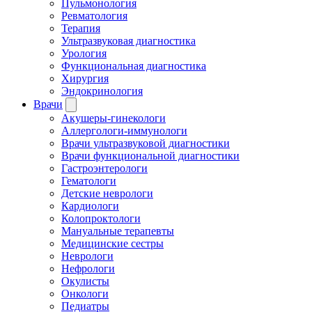
Пульмонология
Ревматология
Терапия
Ультразвуковая диагностика
Урология
Функциональная диагностика
Хирургия
Эндокринология
Врачи
Акушеры-гинекологи
Аллергологи-иммунологи
Врачи ультразвуковой диагностики
Врачи функциональной диагностики
Гастроэнтерологи
Гематологи
Детские неврологи
Кардиологи
Колопроктологи
Мануальные терапевты
Медицинские сестры
Неврологи
Нефрологи
Окулисты
Онкологи
Педиатры