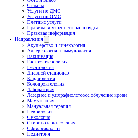
Отзывы
Услуги по ДМС
Услуги по ОМС
Платные услуги
Правила внутреннего распорядка
Правовая информация
Направления
Акушерство и гинекология
Аллергология и иммунология
Вакцинация
Гастроэнтерология
Гематология
Дневной стационар
Кардиология
Колопроктология
Лаборатория
Лазерное и ультрафиолетовое облучение крови
Маммология
Мануальная терапия
Неврология
Онкология
Оториноларингология
Офтальмология
Педиатрия