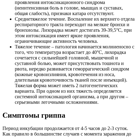
проявления интоксикационного синдрома
(неинтенсивная боль в голове, мышцах и суставах,
общая слабость), признаки катара отсутствуют.
Среднетяжелое течение. Воспаление их верхнего отдела
респираторного тракта переходит на мелкие бронхи и
бронхиолы. Лихорадка может достигать 39-39,5°С, при
этом интоксикация имеет яркие проявления,
ограничивающие активность человека.
Тяжелое течение – патология начинается молниеносно с
того, что температура возрастает до 40°С, лихорадка
сочетается с сильнейшей головной, мышечной и
суставной болью, может присутствовать тошнота и
рвота, нередко развивается геморрагический синдром
(кожные кровоизлияния, кровотечения из носа,
длительная кровоточивость тканей после инъекций).
Тяжелая форма может иметь 2 патогенетических
варианта. При одном из них тяжесть определяется
системной интоксикацией организма, а при другом –
серьезными легочными осложнениями.
Симптомы гриппа
Период инкубации продолжается от 4-5 часов до 2-3 суток.
Как правило в большинстве случаев с момента заражения до