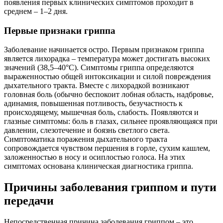
появления первых клинических симптомов проходит в
среднем – 1–2 дня.
Первые признаки гриппа
Заболевание начинается остро. Первым признаком гриппа
является лихорадка – температура может достигать высоких
значений (38,5–40°С). Симптомы гриппа определяются
выраженностью общей интоксикации и силой повреждения
дыхательного тракта. Вместе с лихорадкой возникают
головная боль (обычно беспокоит лобная область, надбровье,
адинамия, повышенная потливость, безучастность к
происходящему, мышечная боль, слабость. Появляются и
глазные симптомы: боль в глазах, сильнее проявляющаяся при
давлении, слезотечение и боязнь светлого света.
Симптоматика поражения дыхательного тракта
сопровождается чувством першения в горле, сухим кашлем,
заложенностью в носу и осиплостью голоса. На этих
симптомах основана клиническая диагностика гриппа.
Причины заболевания гриппом и пути
передачи
Непосредственная причина заболевания гриппом – это