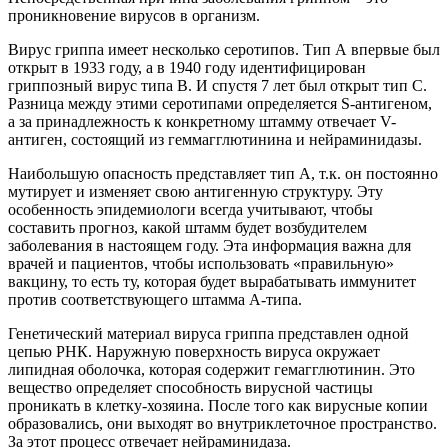
проникновение вирусов в организм.
Вирус гриппа имеет несколько серотипов. Тип А впервые был
открыт в 1933 году, а в 1940 году идентифицирован
гриппозный вирус типа В. И спустя 7 лет был открыт тип С.
Разница между этими серотипами определяется S-антигеном,
а за принадлежность к конкретному штамму отвечает V-
антиген, состоящий из геммагглютинина и нейраминидазы.
Наибольшую опасность представляет тип А, т.к. он постоянно
мутирует и изменяет свою антигенную структуру. Эту
особенность эпидемиологи всегда учитывают, чтобы
составить прогноз, какой штамм будет возбудителем
заболевания в настоящем году. Эта информация важна для
врачей и пациентов, чтобы использовать «правильную»
вакцину, то есть ту, которая будет вырабатывать иммунитет
против соответствующего штамма А-типа.
Генетический материал вируса гриппа представлен одной
цепью РНК. Наружную поверхность вируса окружает
липидная оболочка, которая содержит гемагглютинин. Это
вещество определяет способность вирусной частицы
проникать в клетку-хозяина. После того как вирусные копии
образовались, они выходят во внутриклеточное пространство.
За этот процесс отвечает нейраминидаза.