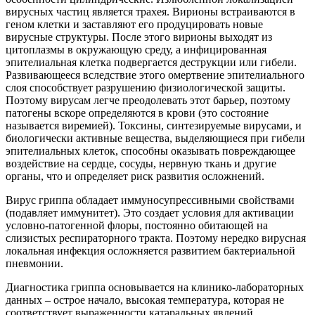
вирусных частиц является трахея. Вирионы встраиваются в
геном клетки и заставляют его продуцировать новые
вирусные структуры. После этого вирионы выходят из
цитоплазмы в окружающую среду, а инфицированная
эпителиальная клетка подвергается деструкции или гибели.
Развивающееся вследствие этого омертвение эпителиального
слоя способствует разрушению физиологической защиты.
Поэтому вирусам легче преодолевать этот барьер, поэтому
патогены вскоре определяются в крови (это состояние
называется виремией). Токсины, синтезируемые вирусами, и
биологически активные вещества, выделяющиеся при гибели
эпителиальных клеток, способны оказывать повреждающее
воздействие на сердце, сосуды, нервную ткань и другие
органы, что и определяет риск развития осложнений.
Вирус гриппа обладает иммуносупрессивными свойствами
(подавляет иммунитет). Это создает условия для активации
условно-патогенной флоры, постоянно обитающей на
слизистых респираторного тракта. Поэтому нередко вирусная
локальная инфекция осложняется развитием бактериальной
пневмонии.
Диагностика гриппа основывается на клинико-лабораторных
данных – острое начало, высокая температура, которая не
соответствует выраженности катаральных явлений.