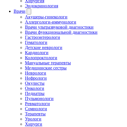
Хирургия
Эндокринология
Врачи
Акушеры-гинекологи
Аллергологи-иммунологи
Врачи ультразвуковой диагностики
Врачи функциональной диагностики
Гастроэнтерологи
Гематологи
Детские неврологи
Кардиологи
Колопроктологи
Мануальные терапевты
Медицинские сестры
Неврологи
Нефрологи
Окулисты
Онкологи
Педиатры
Пульмонологи
Ревматологи
Сомнологи
Терапевты
Урологи
Хирурги