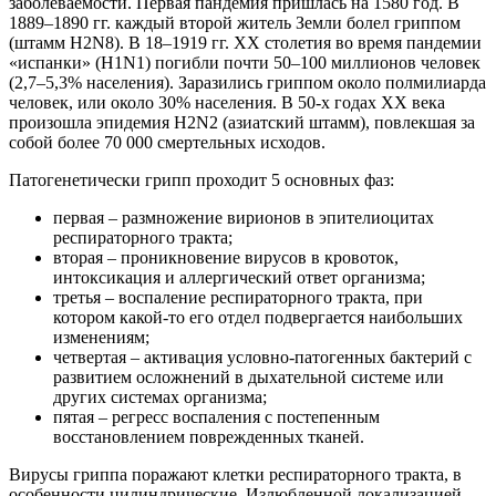
заболеваемости. Первая пандемия пришлась на 1580 год. В
1889–1890 гг. каждый второй житель Земли болел гриппом
(штамм H2N8). В 18–1919 гг. ХХ столетия во время пандемии
«испанки» (H1N1) погибли почти 50–100 миллионов человек
(2,7–5,3% населения). Заразились гриппом около полмилиарда
человек, или около 30% населения. В 50-х годах XX века
произошла эпидемия H2N2 (азиатский штамм), повлекшая за
собой более 70 000 смертельных исходов.
Патогенетически грипп проходит 5 основных фаз:
первая – размножение вирионов в эпителиоцитах
респираторного тракта;
вторая – проникновение вирусов в кровоток,
интоксикация и аллергический ответ организма;
третья – воспаление респираторного тракта, при
котором какой-то его отдел подвергается наибольших
изменениям;
четвертая – активация условно-патогенных бактерий с
развитием осложнений в дыхательной системе или
других системах организма;
пятая – регресс воспаления с постепенным
восстановлением поврежденных тканей.
Вирусы гриппа поражают клетки респираторного тракта, в
особенности цилиндрические. Излюбленной локализацией