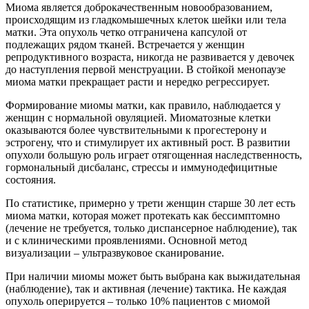
Миома является доброкачественным новообразованием,
происходящим из гладкомышечных клеток шейки или тела
матки. Эта опухоль четко отграничена капсулой от
подлежащих рядом тканей. Встречается у женщин
репродуктивного возраста, никогда не развивается у девочек
до наступления первой менструации. В стойкой менопаузе
миома матки прекращает расти и нередко регрессирует.
Формирование миомы матки, как правило, наблюдается у
женщин с нормальной овуляцией. Миоматозные клетки
оказываются более чувствительными к прогестерону и
эстрогену, что и стимулирует их активный рост. В развитии
опухоли большую роль играет отягощенная наследственность,
гормональный дисбаланс, стрессы и иммунодефицитные
состояния.
По статистике, примерно у трети женщин старше 30 лет есть
миома матки, которая может протекать как бессимптомно
(лечение не требуется, только диспансерное наблюдение), так
и с клиническими проявлениями. Основной метод
визуализации – ультразвуковое сканирование.
При наличии миомы может быть выбрана как выжидательная
(наблюдение), так и активная (лечение) тактика. Не каждая
опухоль оперируется – только 10% пациентов с миомой