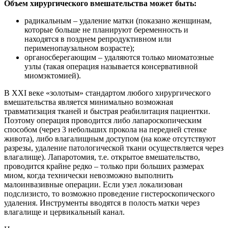
Объем хирургического вмешательства может быть:
радикальным – удаление матки (показано женщинам,
которые больше не планируют беременность и
находятся в позднем репродуктивном или
перименопаузальном возрасте);
органосберегающим – удаляются только миоматозные
узлы (такая операция называется консервативной
миомэктомией).
В XXI веке «золотым» стандартом любого хирургического
вмешательства является минимально возможная
травматизация тканей и быстрая реабилитация пациентки.
Поэтому операция проводится либо лапароскопическим
способом (через 3 небольших прокола на передней стенке
живота), либо влагалищным доступом (на коже отсутствуют
разрезы, удаление патологической ткани осуществляется через
влагалище). Лапаротомия, т.е. открытое вмешательство,
проводится крайне редко – только при больших размерах
миом, когда технически невозможно выполнить
малоинвазивные операции. Если узел локализован
подслизисто, то возможно проведение гистероскопического
удаления. Инструменты вводятся в полость матки через
влагалище и цервикальный канал.