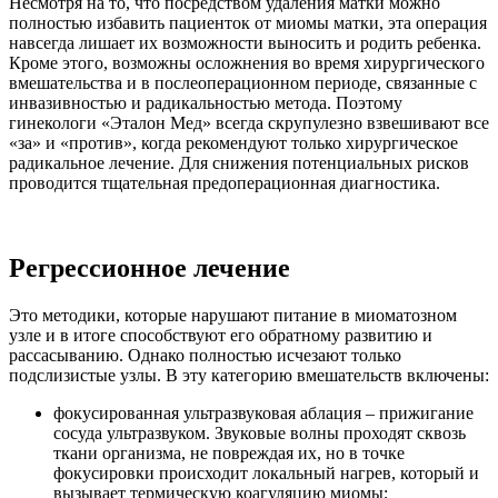
Несмотря на то, что посредством удаления матки можно
полностью избавить пациенток от миомы матки, эта операция
навсегда лишает их возможности выносить и родить ребенка.
Кроме этого, возможны осложнения во время хирургического
вмешательства и в послеоперационном периоде, связанные с
инвазивностью и радикальностью метода. Поэтому
гинекологи «Эталон Мед» всегда скрупулезно взвешивают все
«за» и «против», когда рекомендуют только хирургическое
радикальное лечение. Для снижения потенциальных рисков
проводится тщательная предоперационная диагностика.
Регрессионное лечение
Это методики, которые нарушают питание в миоматозном
узле и в итоге способствуют его обратному развитию и
рассасыванию. Однако полностью исчезают только
подслизистые узлы. В эту категорию вмешательств включены:
фокусированная ультразвуковая аблация – прижигание
сосуда ультразвуком. Звуковые волны проходят сквозь
ткани организма, не повреждая их, но в точке
фокусировки происходит локальный нагрев, который и
вызывает термическую коагуляцию миомы;