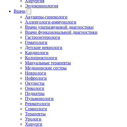
Хирургия
Эндокринология
Врачи
Акушеры-гинекологи
Аллергологи-иммунологи
Врачи ультразвуковой диагностики
Врачи функциональной диагностики
Гастроэнтерологи
Гематологи
Детские неврологи
Кардиологи
Колопроктологи
Мануальные терапевты
Медицинские сестры
Неврологи
Нефрологи
Окулисты
Онкологи
Педиатры
Пульмонологи
Ревматологи
Сомнологи
Терапевты
Урологи
Хирурги