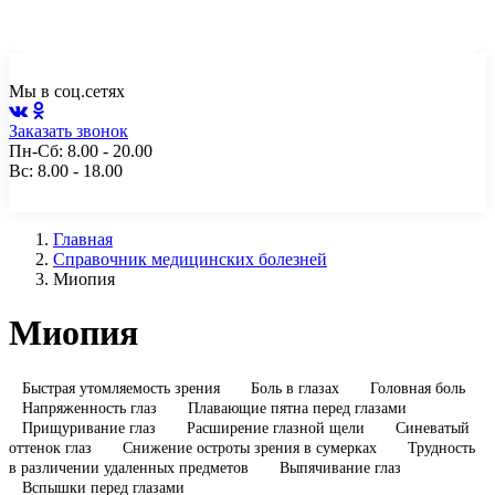
Чита, ул. Генерала Белика, 10а, пом. 2
+7 (3022) 217-112
Мы в соц.сетях
Заказать звонок
Пн-Сб: 8.00 - 20.00
Вс: 8.00 - 18.00
Главная
Справочник медицинских болезней
Миопия
Миопия
Быстрая утомляемость зрения
Боль в глазах
Головная боль
Напряженность глаз
Плавающие пятна перед глазами
Прищуривание глаз
Расширение глазной щели
Синеватый
оттенок глаз
Снижение остроты зрения в сумерках
Трудность
в различении удаленных предметов
Выпячивание глаз
Вспышки перед глазами