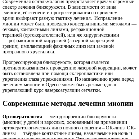
Современная офтальмология предоставляет врачам огромный
спектр лечения близорукости. В зависимости от вида
миопии, её степени и прогрессирования со временем —
врачи выбирают разную тактику лечения. Исправление
миопии может быть проведено консервативными методами —
очками, контактными линзами, рефракционной
терапией (ортокератологией), или же хирургическими
— рефракционной хирургией (лазерной коррекцией
зрения), имплантацией факичных линз или заменой
прозрачного хрусталика.
Прогрессирующая близорукость, которая является
противопоказанием к проведению лазерной коррекции, может
быть остановлена при помощи склеропластики или
укрепления глаза упражнениями. По назначению врача перед
лечением миопии в Одессе может быть рекомендован
укрепляющий курс лазеркоагуляции сетчатки.
Современные методы лечения миопии
Ортокератология
— метод коррекции близорукости
(миопии) у детей и взрослых, основанный на применении
ортокератологических линз ночного ношения – ОК-линз. ОК-
линзы — твёрдые контактные линзы, назначаемые на ночь и
временно уплощающие роговицу. Это позволяет в течение