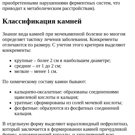
приобретенными нарушениями ферментных систем, что
приводит к метаболическим расстройствам).
Классификация камней
Знание вида камней при мочекаменной болезни во многом
определяет тактику лечения заболевания. Конкременты
отличаются по размеру. С учетом этого критерия выделяют
конкременты:
крупные – более 2 см в наибольшем диаметре;
средние – от 1 до 2 см;
мелкие – менее 1 см.
По химическому составу камни бывают:
кальциево-оксалатные: образованы соединениями
щавелевой кислоты и кальция;
уратные: сформированы из солей мочевой кислоты;
фосфатные: образуются из фосфатных соединений
кальция.
В отдельную форму выделяют коралловидный нефролитиаз,
который заключается в формировании камней причудливой
формы, напоминающей кораллы, и заполняющей всю