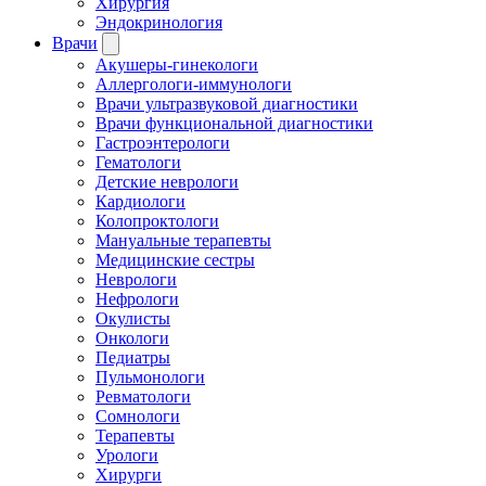
Хирургия
Эндокринология
Врачи
Акушеры-гинекологи
Аллергологи-иммунологи
Врачи ультразвуковой диагностики
Врачи функциональной диагностики
Гастроэнтерологи
Гематологи
Детские неврологи
Кардиологи
Колопроктологи
Мануальные терапевты
Медицинские сестры
Неврологи
Нефрологи
Окулисты
Онкологи
Педиатры
Пульмонологи
Ревматологи
Сомнологи
Терапевты
Урологи
Хирурги