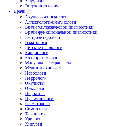
Хирургия
Эндокринология
Врачи
Акушеры-гинекологи
Аллергологи-иммунологи
Врачи ультразвуковой диагностики
Врачи функциональной диагностики
Гастроэнтерологи
Гематологи
Детские неврологи
Кардиологи
Колопроктологи
Мануальные терапевты
Медицинские сестры
Неврологи
Нефрологи
Окулисты
Онкологи
Педиатры
Пульмонологи
Ревматологи
Сомнологи
Терапевты
Урологи
Хирурги