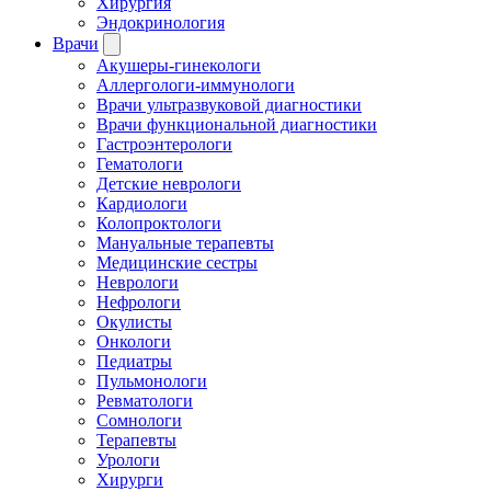
Хирургия
Эндокринология
Врачи
Акушеры-гинекологи
Аллергологи-иммунологи
Врачи ультразвуковой диагностики
Врачи функциональной диагностики
Гастроэнтерологи
Гематологи
Детские неврологи
Кардиологи
Колопроктологи
Мануальные терапевты
Медицинские сестры
Неврологи
Нефрологи
Окулисты
Онкологи
Педиатры
Пульмонологи
Ревматологи
Сомнологи
Терапевты
Урологи
Хирурги