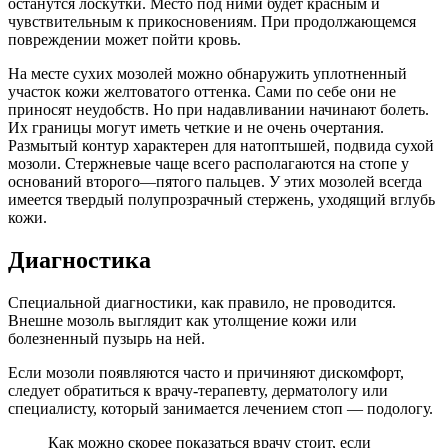
останутся лоскутки. Место под ними будет красным и
чувствительным к прикосновениям. При продолжающемся
повреждении может пойти кровь.
На месте сухих мозолей можно обнаружить уплотненный
участок кожи желтоватого оттенка. Сами по себе они не
приносят неудобств. Но при надавливании начинают болеть.
Их границы могут иметь четкие и не очень очертания.
Размытый контур характерен для натоптышей, подвида сухой
мозоли. Стержневые чаще всего располагаются на стопе у
оснований второго—пятого пальцев. У этих мозолей всегда
имеется твердый полупрозрачный стержень, уходящий вглубь
кожи.
Диагностика
Специальной диагностики, как правило, не проводится.
Внешне мозоль выглядит как утолщение кожи или
болезненный пузырь на ней.
Если мозоли появляются часто и причиняют дискомфорт,
следует обратиться к врачу-терапевту, дерматологу или
специалисту, который занимается лечением стоп — подологу.
Как можно скорее показаться врачу стоит, если