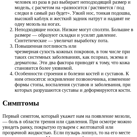
человек из раза в раз выбирает неподходящий размер и
модель, с расчетом на «разносится / растянется / под
следки в самый раз будет». Узкий нос, тонкая подошва,
высокий каблук и жесткий задник натрут и надавят не
одну мозоль на ногах.
Неподходящие носки. Низкие могут сползти. Большие в
размере — образуют складки и усилят давление.
Синтетические — увеличат выработку пота.
Повышенная потливость или
чрезмерная сухость кожных покровов, в том числе при
таких системных заболеваниях, как псориаз, экзема и
дерматозы. Эти два фактора приводят к тому, что кожа
становится более уязвимой.
Особенности строения и болезни костей и суставов. К
ним относятся: искривление позвоночника, изменение
формы стопы, воспаления суставов и заболевания, при
которых разрушаются суставы и деформируются кости.
Симптомы
Первый симптом, который укажет нам на появление мозоли,
— боль в области трения или сдавления. При осмотре можно
увидеть ранку, покрытую пузырем с желтоватой или
прозрачной жидкостью. Если пузырь лопнул, то на его месте