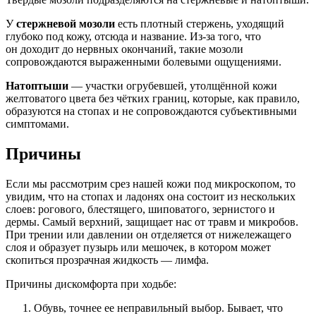
У
стержневой мозоли
есть плотный стержень, уходящий
глубоко под кожу, отсюда и название. Из-за того, что
он доходит до нервных окончаний, такие мозоли
сопровождаются выраженными болевыми ощущениями.
Натоптыши
— участки огрубевшей, утолщённой кожи
желтоватого цвета без чётких границ, которые, как правило,
образуются на стопах и не сопровождаются субъективными
симптомами.
Причины
Если мы рассмотрим срез нашей кожи под микроскопом, то
увидим, что на стопах и ладонях она состоит из нескольких
слоев: рогового, блестящего, шиповатого, зернистого и
дермы. Самый верхний, защищает нас от травм и микробов.
При трении или давлении он отделяется от нижележащего
слоя и образует пузырь или мешочек, в котором может
скопиться прозрачная жидкость — лимфа.
Причины дискомфорта при ходьбе:
Обувь, точнее ее неправильный выбор. Бывает, что