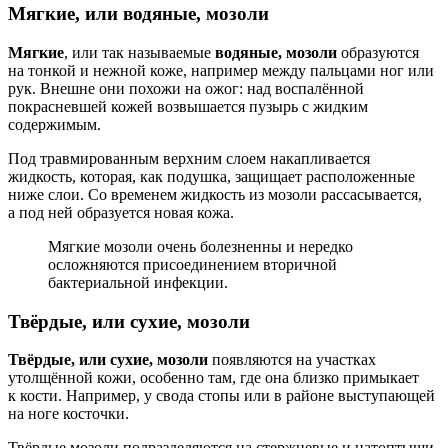
Мягкие, или водяные, мозоли
Мягкие
, или так называемые
водяные, мозоли
образуются
на тонкой и нежной коже, например между пальцами ног или
рук. Внешне они похожи на ожог: над воспалённой
покрасневшей кожей возвышается пузырь с жидким
содержимым.
Под травмированным верхним слоем накапливается
жидкость, которая, как подушка, защищает расположенные
ниже слои. Со временем жидкость из мозоли рассасывается,
а под ней образуется новая кожа.
Мягкие мозоли очень болезненны и нередко
осложняются присоединением вторичной
бактериальной инфекции.
Твёрдые, или сухие, мозоли
Твёрдые, или сухие, мозоли
появляются на участках
утолщённой кожи, особенно там, где она близко примыкает
к кости. Например, у свода стопы или в районе выступающей
на ноге косточки.
Твёрдые мозоли подразделяются на стержневые и натоптыши.