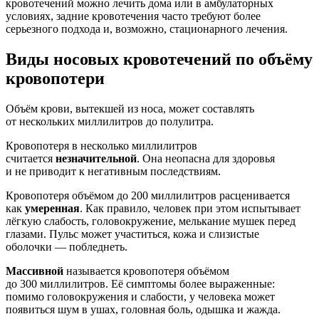
кровотечений можно лечить дома или в амбулаторных
условиях, задние кровотечения часто требуют более
серьезного подхода и, возможно, стационарного лечения.
Виды носовых кровотечений по объёму
кровопотери
Объём крови, вытекшей из носа, может составлять
от нескольких миллилитров до полулитра.
Кровопотеря в несколько миллилитров
считается
незначительной
. Она неопасна для здоровья
и не приводит к негативным последствиям.
Кровопотеря объёмом до 200 миллилитров расценивается
как
умеренная
. Как правило, человек при этом испытывает
лёгкую слабость, головокружение, мелькание мушек перед
глазами. Пульс может участиться, кожа и слизистые
оболочки — побледнеть.
Массивной
называется кровопотеря объёмом
до 300 миллилитров. Её симптомы более выраженные:
помимо головокружения и слабости, у человека может
появиться шум в ушах, головная боль, одышка и жажда.