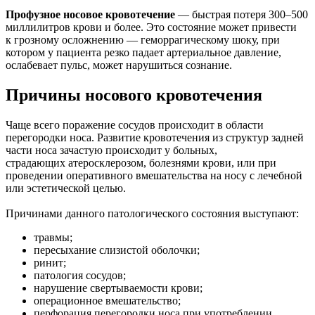
Профузное носовое кровотечение
— быстрая потеря 300–500
миллилитров крови и более. Это состояние может привести
к грозному осложнению — геморрагическому шоку, при
котором у пациента резко падает артериальное давление,
ослабевает пульс, может нарушиться сознание.
Причины носового кровотечения
Чаще всего поражение сосудов происходит в области
перегородки носа. Развитие кровотечения из структур задней
части носа зачастую происходит у больных,
страдающих атеросклерозом, болезнями крови, или при
проведении оперативного вмешательства на носу с лечебной
или эстетической целью.
Причинами данного патологического состояния выступают:
травмы;
пересыхание слизистой оболочки;
ринит;
патология сосудов;
нарушение свертываемости крови;
операционное вмешательство;
перфорация перегородки носа при употреблении