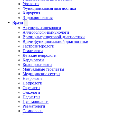
Урология
Функциональная диагностика
Хирургия
Эндокринология
Врачи
Акушеры-гинекологи
Аллергологи-иммунологи
Врачи ультразвуковой диагностики
Врачи функциональной диагностики
Гастроэнтерологи
Гематологи
Детские неврологи
Кардиологи
Колопроктологи
Мануальные терапевты
Медицинские сестры
Неврологи
Нефрологи
Окулисты
Онкологи
Педиатры
Пульмонологи
Ревматологи
Сомнологи