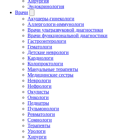
Хирургия
Эндокринология
Врачи
Акушеры-гинекологи
Аллергологи-иммунологи
Врачи ультразвуковой диагностики
Врачи функциональной диагностики
Гастроэнтерологи
Гематологи
Детские неврологи
Кардиологи
Колопроктологи
Мануальные терапевты
Медицинские сестры
Неврологи
Нефрологи
Окулисты
Онкологи
Педиатры
Пульмонологи
Ревматологи
Сомнологи
Терапевты
Урологи
Хирурги