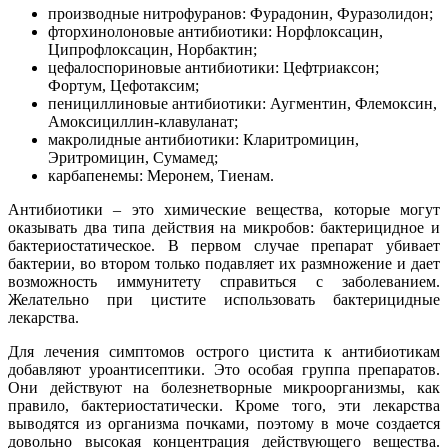
производные нитрофуранов: Фурадонин, Фуразолидон;
фторхинолоновые антибиотики: Норфлоксацин,
Ципрофлоксацин, Норбактин;
цефалоспориновые антибиотики: Цефтриаксон;
Фортум, Цефотаксим;
пенициллиновые антибиотики: Аугментин, Флемоксин,
Амоксициллин-клавуланат;
макролидные антибиотики: Кларитромицин,
Эритромицин, Сумамед;
карбапенемы: Меронем, Тиенам.
Антибиотики – это химические вещества, которые могут
оказывать два типа действия на микробов: бактерицидное и
бактериостатическое. В первом случае препарат убивает
бактерии, во втором только подавляет их размножение и дает
возможность иммунитету справиться с заболеванием.
Желательно при цистите использовать бактерицидные
лекарства.
Для лечения симптомов острого цистита к антибиотикам
добавляют уроантисептики. Это особая группа препаратов.
Они действуют на болезнетворные микроорганизмы, как
правило, бактериостатически. Кроме того, эти лекарства
выводятся из организма почками, поэтому в моче создается
довольно высокая концентрация действующего вещества.