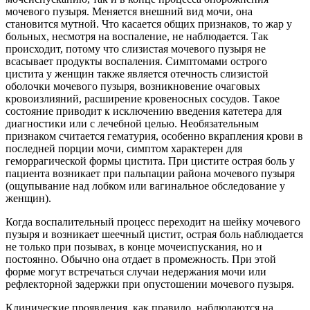
мочевого пузыря. Меняется внешний вид мочи, она
становится мутной. Что касается общих признаков, то жар у
больных, несмотря на воспаление, не наблюдается. Так
происходит, потому что слизистая мочевого пузыря не
всасывает продукты воспаления. Симптомами острого
цистита у женщин также является отечность слизистой
оболочки мочевого пузыря, возникновение очаговых
кровоизлияний, расширение кровеносных сосудов. Такое
состояние приводит к исключению введения катетера для
диагностики или с лечебной целью. Необязательным
признаком считается гематурия, особенно вкрапления крови в
последней порции мочи, симптом характерен для
геморрагической формы цистита. При цистите острая боль у
пациента возникает при пальпации района мочевого пузыря
(ощупывание над лобком или вагинальное обследование у
женщин).
Когда воспалительный процесс переходит на шейку мочевого
пузыря и возникает шеечный цистит, острая боль наблюдается
не только при позывах, в конце мочеиспускания, но и
постоянно. Обычно она отдает в промежность. При этой
форме могут встречаться случаи недержания мочи или
рефлекторной задержки при опустошении мочевого пузыря.
Клинические проявления, как правило, наблюдаются на