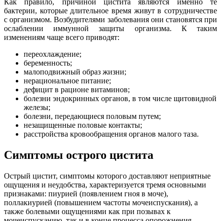
Как правило, причиной цистита являются именно те
бактерии, которые длительное время живут в сотрудничестве
с организмом. Возбудителями заболевания они становятся при
ослаблении иммунной защиты организма. К таким
изменениям чаще всего приводят:
переохлаждение;
беременность;
малоподвижный образ жизни;
нерациональное питание;
дефицит в рационе витаминов;
болезни эндокринных органов, в том числе щитовидной
железы;
болезни, передающиеся половым путем;
незащищенные половые контакты;
расстройства кровообращения органов малого таза.
Симптомы острого цистита
Острый цистит, симптомы которого доставляют неприятные
ощущения и неудобства, характеризуется тремя основными
признаками: пиурией (появлением гноя в моче),
поллакиурией (повышением частоты мочеиспускания), а
также болевыми ощущениями как при позывах к
мочеиспусканию, так и в конце процесса опорожнения