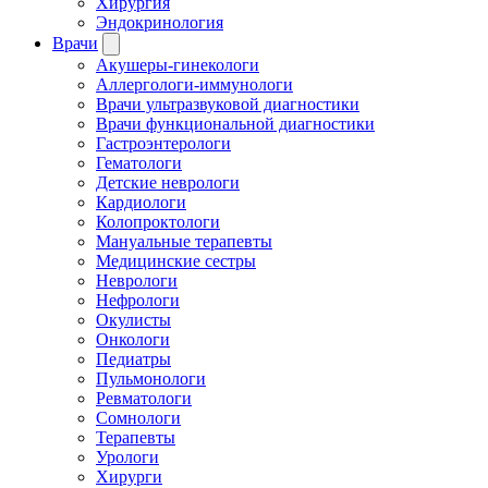
Хирургия
Эндокринология
Врачи
Акушеры-гинекологи
Аллергологи-иммунологи
Врачи ультразвуковой диагностики
Врачи функциональной диагностики
Гастроэнтерологи
Гематологи
Детские неврологи
Кардиологи
Колопроктологи
Мануальные терапевты
Медицинские сестры
Неврологи
Нефрологи
Окулисты
Онкологи
Педиатры
Пульмонологи
Ревматологи
Сомнологи
Терапевты
Урологи
Хирурги