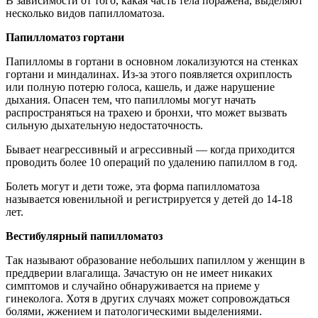
В зависимости от того, какая часть тела поражена, выделяют
несколько видов папилломатоза.
Папилломатоз гортани
Папилломы в гортани в основном локализуются на стенках
гортани и миндалинах. Из-за этого появляется охриплость
или полную потерю голоса, кашель, и даже нарушение
дыхания. Опасен тем, что папилломы могут начать
распространяться на трахею и бронхи, что может вызвать
сильную дыхательную недостаточность.
Бывает неагрессивный и агрессивный — когда приходится
проводить более 10 операций по удалению папиллом в год.
Болеть могут и дети тоже, эта форма папилломатоза
называется ювенильной и регистрируется у детей до 14-18
лет.
Вестибулярный папилломатоз
Так называют образование небольших папиллом у женщин в
преддверии влагалища. Зачастую он не имеет никаких
симптомов и случайно обнаруживается на приеме у
гинеколога. Хотя в других случаях может сопровождаться
болями, жжением и патологическими выделениями.