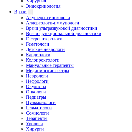
Хирургия
Эндокринология
Врачи
Акушеры-гинекологи
Аллергологи-иммунологи
Врачи ультразвуковой диагностики
Врачи функциональной диагностики
Гастроэнтерологи
Гематологи
Детские неврологи
Кардиологи
Колопроктологи
Мануальные терапевты
Медицинские сестры
Неврологи
Нефрологи
Окулисты
Онкологи
Педиатры
Пульмонологи
Ревматологи
Сомнологи
Терапевты
Урологи
Хирурги