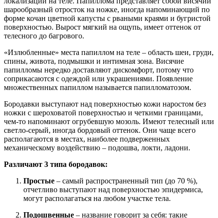
локализации на теле. Папиллома представляет собой висячий
шарообразный отросток на ножке, иногда напоминающий по
форме кочан цветной капусты с рваными краями и бугристой
поверхностью. Вырост мягкий на ощупь, имеет оттенок от
телесного до багрового.
«Излюбленные» места папиллом на теле – область шеи, груди,
спины, живота, подмышки и интимная зона. Висячие
папилломы нередко доставляют дискомфорт, потому что
соприкасаются с одеждой или украшениями. Появление
множественных папиллом называется папилломатозом.
Бородавки выступают над поверхностью кожи наростом без
ножки с шероховатой поверхностью и четкими границами,
чем-то напоминают огрубевшую мозоль. Имеют телесный или
светло-серый, иногда бордовый оттенок. Они чаще всего
располагаются в местах, наиболее подверженных
механическому воздействию – подошва, локти, ладони.
Различают 3 типа бородавок:
Простые
– самый распространенный тип (до 70 %),
отчетливо выступают над поверхностью эпидермиса,
могут располагаться на любом участке тела.
Подошвенные
– название говорит за себя: такие