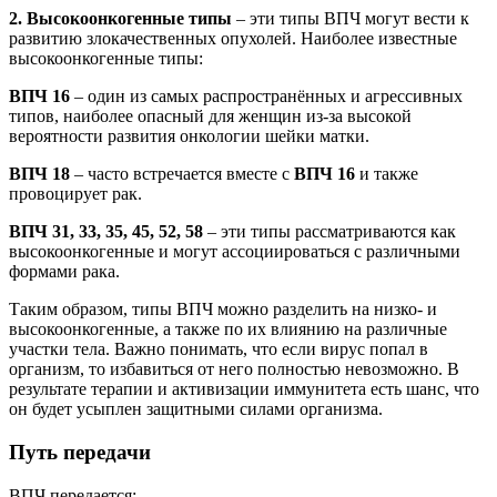
2. Высокоонкогенные типы
– эти типы ВПЧ могут вести к
развитию злокачественных опухолей. Наиболее известные
высокоонкогенные типы:
ВПЧ 16
– один из самых распространённых и агрессивных
типов, наиболее опасный для женщин из-за высокой
вероятности развития онкологии шейки матки.
ВПЧ 18
– часто встречается вместе с
ВПЧ 16
и также
провоцирует рак.
ВПЧ 31, 33, 35, 45, 52, 58
– эти типы рассматриваются как
высокоонкогенные и могут ассоциироваться с различными
формами рака.
Таким образом, типы ВПЧ можно разделить на низко- и
высокоонкогенные, а также по их влиянию на различные
участки тела. Важно понимать, что если вирус попал в
организм, то избавиться от него полностью невозможно. В
результате терапии и активизации иммунитета есть шанс, что
он будет усыплен защитными силами организма.
Путь передачи
ВПЧ передается: