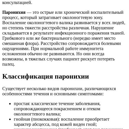
консультацией.
Паронихия
— это острые или хронический воспалительный
процесс, который затрагивает околоногтевую зону.
Воспаление околоногтевого валика развивается у всех людей,
но степень тяжести расстройства различная. Нарушение
складывается в результате инфекционного поражения тканей.
Грибкового или же бактериального (нередко имеет место
смешанная флора). Расстройство сопровождается болевыми
ощущениями. При нормальной работе иммунитета
осложнения обычно не развиваются. Но они всегда
возможны, в тяжелых случаях пациент рискует потерять
палец.
Классификация паронихии
Существует несколько видов паронихии, различающихся
особенностями течения и основными симптомами:
простая: классическое течение заболевания,
сопровождающееся покраснением и отеком
околоногтевого валика;
гнойная (пиококковая): воспаление приобретает
характер абсцесса, под кожей виден гной;