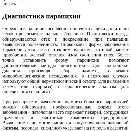
ноготь.
Диагностика паронихии
Определить наличие воспаления ногтевого валика достаточно
легко при осмотре пальцев больного. Практически всегда
обнаруживаются отек и покраснение, при пальпации
выявляется болезненность. Пиококковая форма заболевания
характеризуется резко отекшим валиком, который может
приобретать желтый оттенок из-за скопления гноя. Более
точно установить форму паронихии помогают
дополнительные методы диагностики. Для постановки
диагноза производят сбор анамнеза, назначают
микробиологические исследования, в некоторых случаях
используют общий дерматологический осмотр (для выявления
экземы или псориаза) и серологические анализы (для
определения сифилиса).
При расспросе и выяснении анамнеза больного паронихией
можно обнаружить профессиональные формы этого
заболевания – патология часто поражает пекарей, сотрудников
прачечных и работников химических предприятий.
Выявление в анамнезе пациента сопутствующих патологий
(экземы, псориаза, сифилиса) указывает на их роль в развитии