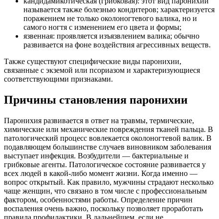
кандидамикотическая (грибковая): этот вид паронихии
называется также болезнью кондитеров; характеризуется
поражением не только околоногтевого валика, но и
самого ногтя с изменением его цвета и формы;
язвенная: проявляется изъязвлением валика; обычно
развивается на фоне воздействия агрессивных веществ.
Также существуют специфические виды паронихии,
связанные с экземой или псориазом и характеризующиеся
соответствующими признаками.
Причины становления паронихии
Паронихия развивается в ответ на травмы, термические,
химические или механические повреждения тканей пальца. В
патологический процесс вовлекается околоногтевой валик. В
подавляющем большинстве случаев виновником заболевания
выступает инфекция. Возбудители — бактериальные и
грибковые агенты. Патологическое состояние развивается у
всех людей в какой-либо момент жизни. Когда именно —
вопрос открытый. Как правило, мужчины страдают несколько
чаще женщин, что связано в том числе с профессиональным
фактором, особенностями работы. Определение причин
воспаления очень важно, поскольку позволяет проработать
правила профилактики. В дальнейшем, если не