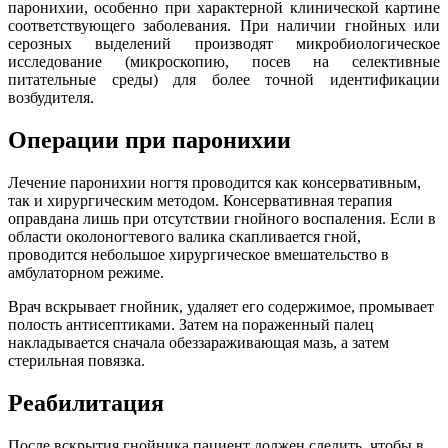
паронихии, особенно при характерной клинической картине
соответствующего заболевания. При наличии гнойных или
серозных выделений производят микробиологическое
исследование (микроскопию, посев на селективные
питательные среды) для более точной идентификации
возбудителя.
Операции при паронихии
Лечение паронихии ногтя проводится как консервативным,
так и хирургическим методом. Консервативная терапия
оправдана лишь при отсутствии гнойного воспаления. Если в
области околоногтевого валика скапливается гной,
проводится небольшое хирургическое вмешательство в
амбулаторном режиме.
Врач вскрывает гнойник, удаляет его содержимое, промывает
полость антисептиками. Затем на пораженный палец
накладывается сначала обеззараживающая мазь, а затем
стерильная повязка.
Реабилитация
После вскрытия гнойника пациент должен следить, чтобы в