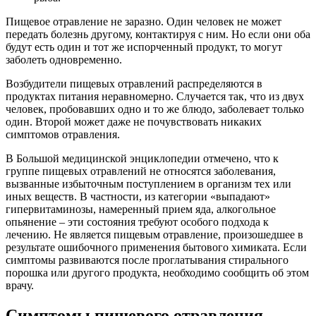
Пищевое отравление не заразно. Один человек не может
передать болезнь другому, контактируя с ним. Но если они оба
будут есть один и тот же испорченный продукт, то могут
заболеть одновременно.
Возбудители пищевых отравлений распределяются в
продуктах питания неравномерно. Случается так, что из двух
человек, пробовавших одно и то же блюдо, заболевает только
один. Второй может даже не почувствовать никаких
симптомов отравления.
В Большой медицинской энциклопедии отмечено, что к
группе пищевых отравлений не относятся заболевания,
вызванные избыточным поступлением в организм тех или
иных веществ. В частности, из категории «выпадают»
гипервитаминозы, намеренный прием яда, алкогольное
опьянение – эти состояния требуют особого подхода к
лечению. Не является пищевым отравление, произошедшее в
результате ошибочного применения бытового химиката. Если
симптомы развиваются после проглатывания стирального
порошка или другого продукта, необходимо сообщить об этом
врачу.
Симптомы пищевого отравления