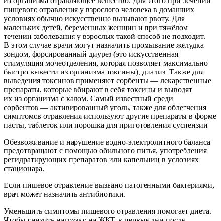
из организма отравляющее вещество. Для этого при лечении
пищевого отравления у взрослого человека в домашних
условиях обычно искусственно вызывают рвоту. Для
маленьких детей, беременных женщин и при тяжёлом
течении заболевания у взрослых такой способ не подходит.
В этом случае врачи могут назначить промывание желудка
зондом, форсированный диурез (это искусственная
стимуляция мочеотделения, которая позволяет максимально
быстро вывести из организма токсины), диализ. Также для
выведения токсинов применяют сорбенты — лекарственные
препараты, которые вбирают в себя токсины и выводят
их из организма с калом. Самый известный среди
сорбентов — активированный уголь, также для облегчения
симптомов отравления используют другие препараты в форме
пасты, таблеток или порошка для приготовления суспензии
Обезвоживание и нарушение водно-электролитного баланса
предотвращают с помощью обильного питья, употребления
регидратирующих препаратов или капельниц в условиях
стационара.
Если пищевое отравление вызвано патогенными бактериями,
врач может назначить антибиотики.
Уменьшить симптомы пищевого отравления помогает диета.
Чтобы снизить нагрузку на ЖКТ, в первые дни после