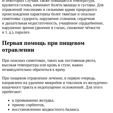
В некоторых случаях также повышается температура,
кружится голова, начинают болеть мышцы и суставы. Для
отравлений токсинами и сильными ядами природного
происхождения характерны более тяжёлые и опасные
симптомы: судороги, нарушение сознания, сердечная
и дыхательная недостаточность, учащённое сердцебиение,
нарушение зрения (двоение в глазах, снижение чёткости
и т. д.), паралич.
Первая помощь при пищевом
отравлении
При опасных симптомах, таких как постоянная рвота,
высокая температура или кровь в стуле, важно
незамедлительно обратиться к врачу.
При пищевом отравлении лечение, в первую очередь,
направлено на удаление микробов и токсинов из желудочно-
кишечного тракта и недопущение осложнений. Для этого
прибегают:
к промыванию желудка,
приему сорбентов,
восстановлению жидкостного баланса.