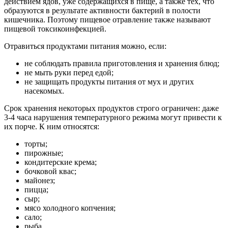
действием ядов, уже содержащихся в пище, а также тех, что
образуются в результате активности бактерий в полости
кишечника. Поэтому пищевое отравление также называют
пищевой токсикоинфекцией.
Отравиться продуктами питания можно, если:
не соблюдать правила приготовления и хранения блюд;
не мыть руки перед едой;
не защищать продукты питания от мух и других
насекомых.
Срок хранения некоторых продуктов строго ограничен: даже
3-4 часа нарушения температурного режима могут привести к
их порче. К ним относятся:
торты;
пирожные;
кондитерские крема;
бочковой квас;
майонез;
пицца;
сыр;
мясо холодного копчения;
сало;
рыба.