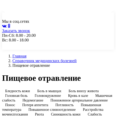
Чита, ул. Генерала Белика, 10а, пом. 2
+7 (3022) 217-112
Мы в соц.сетях
Заказать звонок
Пн-Сб: 8.00 - 20.00
Вс: 8.00 - 18.00
Главная
Справочник медицинских болезней
Пищевое отравление
Пищевое отравление
Бледность кожи
Боль в мышцах
Боль внизу живота
Головная боль
Головокружение
Кровь в кале
Мышечная
слабость
Недомогание
Пониженное артериальное давление
Понос
Потеря аппетита
Потливость
Повышенная
температура
Повышенное слюноотделение
Расстройства
мочеиспускания
Рвота
Синюшность кожи
Слабость