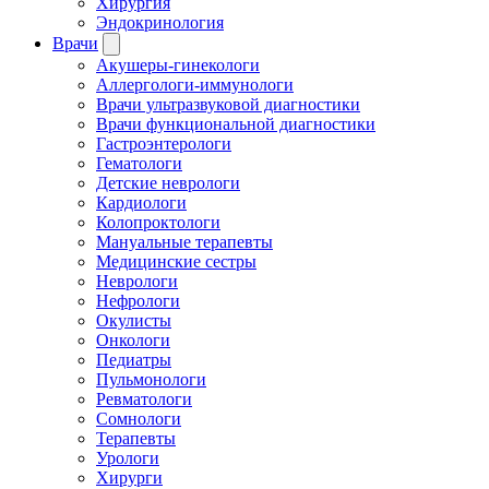
Хирургия
Эндокринология
Врачи
Акушеры-гинекологи
Аллергологи-иммунологи
Врачи ультразвуковой диагностики
Врачи функциональной диагностики
Гастроэнтерологи
Гематологи
Детские неврологи
Кардиологи
Колопроктологи
Мануальные терапевты
Медицинские сестры
Неврологи
Нефрологи
Окулисты
Онкологи
Педиатры
Пульмонологи
Ревматологи
Сомнологи
Терапевты
Урологи
Хирурги