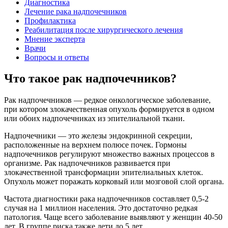
Диагностика
Лечение рака надпочечников
Профилактика
Реабилитация после хирургического лечения
Мнение эксперта
Врачи
Вопросы и ответы
Что такое рак надпочечников?
Рак надпочечников — редкое онкологическое заболевание,
при котором злокачественная опухоль формируется в одном
или обоих надпочечниках из эпителиальной ткани.
Надпочечники — это железы эндокринной секреции,
расположенные на верхнем полюсе почек. Гормоны
надпочечников регулируют множество важных процессов в
организме. Рак надпочечников развивается при
злокачественной трансформации эпителиальных клеток.
Опухоль может поражать корковый или мозговой слой органа.
Частота диагностики рака надпочечников составляет 0,5-2
случая на 1 миллион населения. Это достаточно редкая
патология. Чаще всего заболевание выявляют у женщин 40-50
лет. В группе риска также дети до 5 лет.