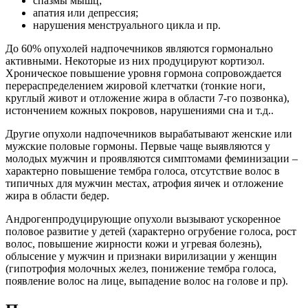
спазмы мышц;
апатия или депрессия;
нарушения менструального цикла и пр.
До 60% опухолей надпочечников являются гормонально
активными. Некоторые из них продуцируют кортизол.
Хроническое повышение уровня гормона сопровождается
перераспределением жировой клетчатки (тонкие ноги,
круглый живот и отложение жира в области 7-го позвонка),
истончением кожных покровов, нарушениями сна и т.д..
Другие опухоли надпочечников вырабатывают женские или
мужские половые гормоны. Первые чаще выявляются у
молодых мужчин и проявляются симптомами феминизации –
характерно повышение тембра голоса, отсутствие волос в
типичных для мужчин местах, атрофия яичек и отложение
жира в области бедер.
Андрогенпродуцирующие опухоли вызывают ускоренное
половое развитие у детей (характерно огрубение голоса, рост
волос, повышение жирности кожи и угревая болезнь),
облысение у мужчин и признаки вирилизации у женщин
(гипотрофия молочных желез, понижение тембра голоса,
появление волос на лице, выпадение волос на голове и пр).