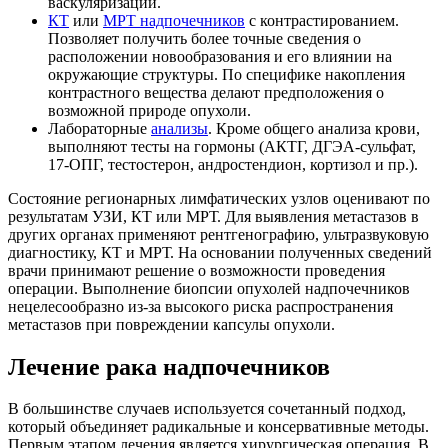
васкуляризации.
КТ
или
МРТ надпочечников
с контрастированием.
Позволяет получить более точные сведения о
расположении новообразования и его влиянии на
окружающие структуры. По специфике накопления
контрастного вещества делают предположения о
возможной природе опухоли.
Лабораторные
анализы
. Кроме общего анализа крови,
выполняют тесты на гормоны (АКТГ, ДГЭА-сульфат,
17-ОПГ, тестостерон, андростендион, кортизол и пр.).
Состояние регионарных лимфатических узлов оценивают по
результатам УЗИ, КТ или МРТ. Для выявления метастазов в
других органах применяют рентгенографию, ультразвуковую
диагностику, КТ и МРТ. На основании полученных сведений
врачи принимают решение о возможности проведения
операции. Выполнение биопсии опухолей надпочечников
нецелесообразно из-за высокого риска распространения
метастазов при повреждении капсулы опухоли.
Лечение рака надпочечников
В большинстве случаев используется сочетанный подход,
который объединяет радикальные и консервативные методы.
Первым этапом лечения является хирургическая операция. В