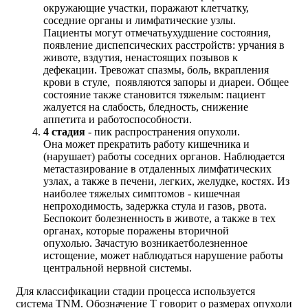
окружающие участки, поражают клетчатку,
соседние органы и лимфатические узлы.
Пациенты могут отмечатьухудшение состояния,
появление диспепсических расстройств: урчания в
животе, вздутия, ненастоящих позывов к
дефекации. Тревожат спазмы, боль, вкрапления
крови в стуле, появляются запоры и диареи. Общее
состояние также становится тяжелым: пациент
жалуется на слабость, бледность, снижение
аппетита и работоспособности.
4
стадия
- пик распространения опухоли.
Она может прекратить работу кишечника и
(нарушает) работы соседних органов. Наблюдается
метастазирование в отдаленных лимфатических
узлах, а также в печени, легких, желудке, костях. Из
наиболее тяжелых симптомов - кишечная
непроходимость, задержка стула и газов, рвота.
Беспокоит болезненность в животе, а также в тех
органах, которые поражены вторичной
опухолью. Зачастую возникаетболезненное
истощение, может наблюдаться нарушение работы
центральной нервной системы.
Для классификации стадии процесса используется
система TNM. Обозначение T говорит о размерах опухоли