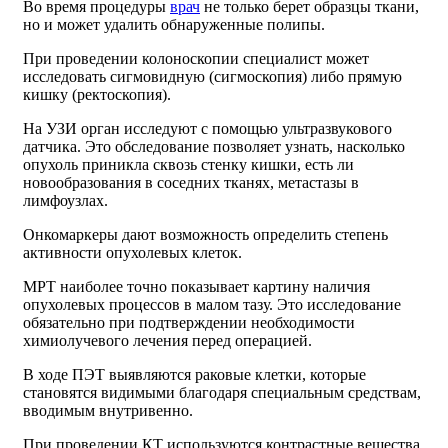
Во время процедуры
врач
не только берет образцы ткани,
но и может удалить обнаруженные полипы.
При проведении колоноскопии специалист может
исследовать сигмовидную (сигмоскопия) либо прямую
кишку (ректоскопия).
На УЗИ орган исследуют с помощью ультразвукового
датчика. Это обследование позволяет узнать, насколько
опухоль приникла сквозь стенку кишки, есть ли
новообразования в соседних тканях, метастазы в
лимфоузлах.
Онкомаркеры дают возможность определить степень
активности опухолевых клеток.
МРТ наиболее точно показывает картину наличия
опухолевых процессов в малом тазу. Это исследование
обязательно при подтверждении необходимости
химиолучевого лечения перед операцией.
В ходе ПЭТ выявляются раковые клетки, которые
становятся видимыми благодаря специальным средствам,
вводимым внутривенно.
При проведении КТ используются контрастные вещества,