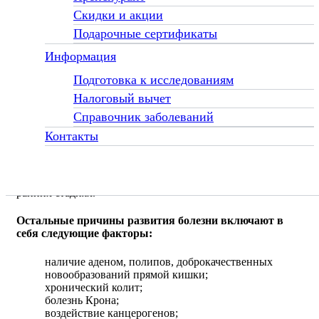
Скидки и акции
Наследственная склонность к заболеванию доказана
целым рядом исследований, в которых ученые изучали
Подарочные сертификаты
семейный анамнез пациентов с различными формами
колоректального рака. Особенно прослеживается связь
Информация
генетических мутаций с формированием полипоза и
Подготовка к исследованиям
наследственного неполипозного рака.
Налоговый вычет
На молекулярном уровне эта связь объясняется
Справочник заболеваний
мутациями в комплексе генов. Наиболее часто
поражаются гены MLH1и MSH2. Это важно для того,
Контакты
чтобы, в случае обнаружения данной мутации у
пациента, проверку прошла вся семья. Если человек
входит в группу риска, лучше время от времени
проходить скрининг с целью обнаружения процесса на
ранних стадиях.
Остальные причины развития болезни включают в
себя следующие факторы:
наличие аденом, полипов, доброкачественных
новообразований прямой кишки;
хронический колит;
болезнь Крона;
воздействие канцерогенов;