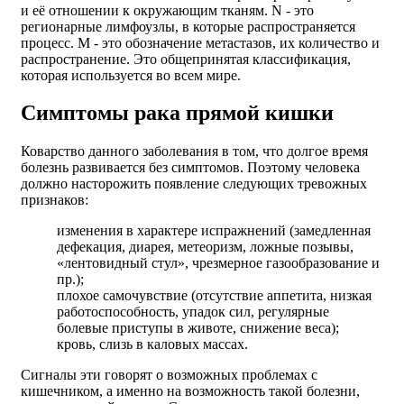
и её отношении к окружающим тканям. N - это
регионарные лимфоузлы, в которые распространяется
процесс. M - это обозначение метастазов, их количество и
распространение. Это общепринятая классификация,
которая используется во всем мире.
Симптомы рака прямой кишки
Коварство данного заболевания в том, что долгое время
болезнь развивается без симптомов. Поэтому человека
должно насторожить появление следующих тревожных
признаков:
изменения в характере испражнений (замедленная
дефекация, диарея, метеоризм, ложные позывы,
«лентовидный стул», чрезмерное газообразование и
пр.);
плохое самочувствие (отсутствие аппетита, низкая
работоспособность, упадок сил, регулярные
болевые приступы в животе, снижение веса);
кровь, слизь в каловых массах.
Сигналы эти говорят о возможных проблемах с
кишечником, а именно на возможность такой болезни,