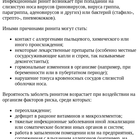
Инфекционный ринит возникает при попадании на
слизистую носа вирусов (риновирусов, вируса гриппа,
парагриппа, аденовирусов и других) или бактерий (стафило-,
стрепто-, пневмококков).
Иными причинами ринита могут стать:
контакт с аллергенами пыльцевого, химического или
иного происхождения;
некоторые лекарственные препараты (особенно местные
сосудосуживающие капли и спреи, так называемые
деконгестанты);
гормональные изменения в организме (например, при
беременности или в пубертатном периоде);
нарушение тонуса кровеносных сосудов слизистой
оболочки носа.
Вероятность заболеть ринитом возрастает при воздействии на
организм факторов риска, среди которых:
переохлаждение;
дефицит в рационе витаминов и микроэлементов;
тяжелые инфекционные заболевания иной локализации
или соматические болезни иных органов и систем;
работа в запыленном помещении или на предприятиях,
сопряженная с вдыханием аллергенов (например, на