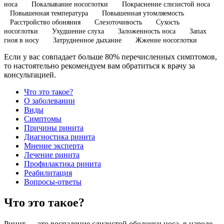
носа
Покалывание носоглотки
Покраснение слизистой носа
Повышенная температура
Повышенная утомляемость
Расстройство обоняния
Слезоточивость
Сухость
носоглотки
Ухудшение слуха
Заложенность носа
Запах
гноя в носу
Затрудненное дыхание
Жжение носоглотки
Если у вас совпадает больше 80% перечисленных симптомов,
то настоятельно рекомендуем вам обратиться к врачу за
консультацией.
Что это такое?
О заболевании
Виды
Симптомы
Причины ринита
Диагностика ринита
Мнение эксперта
Лечение ринита
Профилактика ринита
Реабилитация
Вопросы-ответы
Что это такое?
Ринит — это воспаление слизистой оболочки носа, в народе