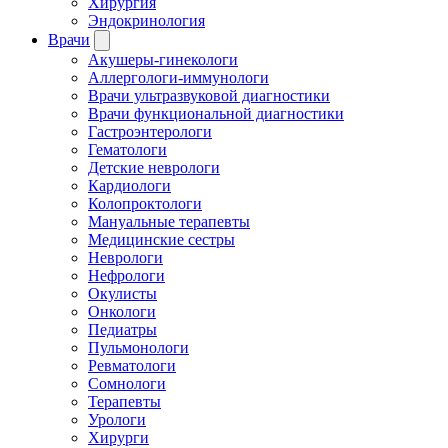
Хирургия
Эндокринология
Врачи
Акушеры-гинекологи
Аллергологи-иммунологи
Врачи ультразвуковой диагностики
Врачи функциональной диагностики
Гастроэнтерологи
Гематологи
Детские неврологи
Кардиологи
Колопроктологи
Мануальные терапевты
Медицинские сестры
Неврологи
Нефрологи
Окулисты
Онкологи
Педиатры
Пульмонологи
Ревматологи
Сомнологи
Терапевты
Урологи
Хирурги