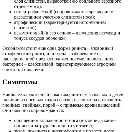
слоя слизистой, выработкой ею обильного серозного
отделяемого);
гипертрофический (сопровождается чрезмерным
разрастанием участков слизистой носа);
атрофический (характеризуется истончением
слизистой);
вазомоторный (в его основе – нарушения регуляции
тонуса сосудов оболочки).
Особняком стоит еще одна форма ринита – зловонный
атрофический ринит, или озена – заболевание с
наследственной предрасположенностью, но вызванное
бактерией – клебсиеллой, характеризующееся атрофией
слизистой оболочки.
Симптомы
Наиболее характерный симптом ринита у взрослых и детей –
наличие из носовых ходов серозных, слизистых, слизисто-
гнойных, гнойных, порой – с примесью крови выделений.
Они обычно сопровождаются:
ощущением заложенности носа (носовое дыхание
пациента затруднено или отсутствует);
зудом, жжением и дискомфортом в полости носа;