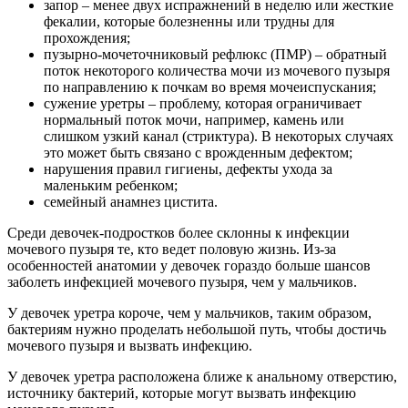
запор – менее двух испражнений в неделю или жесткие
фекалии, которые болезненны или трудны для
прохождения;
пузырно-мочеточниковый рефлюкс (ПМР) – обратный
поток некоторого количества мочи из мочевого пузыря
по направлению к почкам во время мочеиспускания;
сужение уретры – проблему, которая ограничивает
нормальный поток мочи, например, камень или
слишком узкий канал (стриктура). В некоторых случаях
это может быть связано с врожденным дефектом;
нарушения правил гигиены, дефекты ухода за
маленьким ребенком;
семейный анамнез цистита.
Среди девочек-подростков более склонны к инфекции
мочевого пузыря те, кто ведет половую жизнь. Из-за
особенностей анатомии у девочек гораздо больше шансов
заболеть инфекцией мочевого пузыря, чем у мальчиков.
У девочек уретра короче, чем у мальчиков, таким образом,
бактериям нужно проделать небольшой путь, чтобы достичь
мочевого пузыря и вызвать инфекцию.
У девочек уретра расположена ближе к анальному отверстию,
источнику бактерий, которые могут вызвать инфекцию