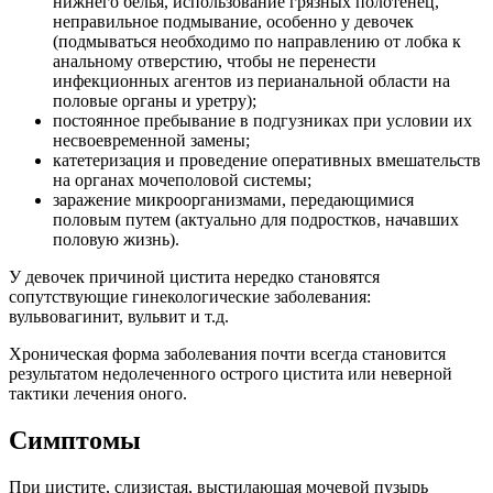
нижнего белья, использование грязных полотенец,
неправильное подмывание, особенно у девочек
(подмываться необходимо по направлению от лобка к
анальному отверстию, чтобы не перенести
инфекционных агентов из перианальной области на
половые органы и уретру);
постоянное пребывание в подгузниках при условии их
несвоевременной замены;
катетеризация и проведение оперативных вмешательств
на органах мочеполовой системы;
заражение микроорганизмами, передающимися
половым путем (актуально для подростков, начавших
половую жизнь).
У девочек причиной цистита нередко становятся
сопутствующие гинекологические заболевания:
вульвовагинит, вульвит и т.д.
Хроническая форма заболевания почти всегда становится
результатом недолеченного острого цистита или неверной
тактики лечения оного.
Симптомы
При цистите, слизистая, выстилающая мочевой пузырь