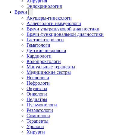
Хирургия
Эндокринология
Врачи
Акушеры-гинекологи
Аллергологи-иммунологи
Врачи ультразвуковой диагностики
Врачи функциональной диагностики
Гастроэнтерологи
Гематологи
Детские неврологи
Кардиологи
Колопроктологи
Мануальные терапевты
Медицинские сестры
Неврологи
Нефрологи
Окулисты
Онкологи
Педиатры
Пульмонологи
Ревматологи
Сомнологи
Терапевты
Урологи
Хирурги