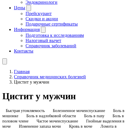
Эндокринологи
Цены
Прейскурант
Скидки и акции
Подарочные сертификаты
Информация
Подготовка к исследованиям
Налоговый вычет
Справочник заболеваний
Контакты
Главная
Справочник медицинских болезней
Цистит у мужчин
Цистит у мужчин
Быстрая утомляемость
Болезненное мочеиспускание
Боль в
мошонке
Боль в надлобковой области
Боль в паху
Боль в
половом члене
Частое мочеиспускание
Гнойные выделения в
моче
Изменение запаха мочи
Кровь в моче
Ломота в