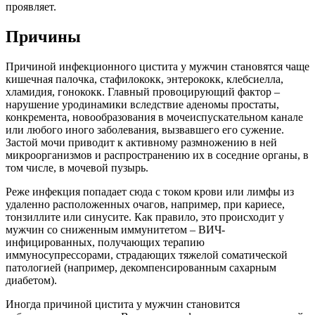
проявляет.
Причины
Причиной инфекционного цистита у мужчин становятся чаще
кишечная палочка, стафилококк, энтерококк, клебсиелла,
хламидия, гонококк. Главный провоцирующий фактор –
нарушение уродинамики вследствие аденомы простаты,
конкремента, новообразования в мочеиспускательном канале
или любого иного заболевания, вызвавшего его сужение.
Застой мочи приводит к активному размножению в ней
микроорганизмов и распространению их в соседние органы, в
том числе, в мочевой пузырь.
Реже инфекция попадает сюда с током крови или лимфы из
удаленно расположенных очагов, например, при кариесе,
тонзиллите или синусите. Как правило, это происходит у
мужчин со сниженным иммунитетом – ВИЧ-
инфицированных, получающих терапию
иммуносупрессорами, страдающих тяжелой соматической
патологией (например, декомпенсированным сахарным
диабетом).
Иногда причиной цистита у мужчин становится