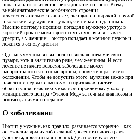
пола эта патология встречается достаточно часто. Всему
виной анатомические особенности строения
мочеиспускательного канала: у женщин он широкий, прямой
и короткий, а у мужчин – узкий, с изгибами и длинный.
Именно поэтому инфекция, попадая в мужскую уретру, в
короткий срок не может достигнуть пузыря и вызывает
уретрит, а у женщин – быстро попадает в мочевой пузырь и
ложится в основу цистита.
Однако мужчины все же болеют воспалением мочевого
пузыря, хоть и значительно реже, чем женщины. И если
лечение не начато вовремя, заболевание может
распространиться на иные органы, привести к развитию
осложнений. Чтобы не допустить этого, мужчине важно при
появлении первых симптомов и признаков цистита
обратиться за помощью к квалифицированному урологу
медицинского центра «Эталон Мед» за точным диагнозом и
рекомендациями по терапии.
О заболевании
Цистит у мужчин, как правило, развивается вторично – как
осложнение других заболеваний урогенитального тракта
(уретрита, простатита и прочих). Диагностируют его