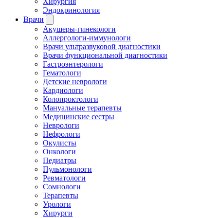
Хирургия
Эндокринология
Врачи
Акушеры-гинекологи
Аллергологи-иммунологи
Врачи ультразвуковой диагностики
Врачи функциональной диагностики
Гастроэнтерологи
Гематологи
Детские неврологи
Кардиологи
Колопроктологи
Мануальные терапевты
Медицинские сестры
Неврологи
Нефрологи
Окулисты
Онкологи
Педиатры
Пульмонологи
Ревматологи
Сомнологи
Терапевты
Урологи
Хирурги