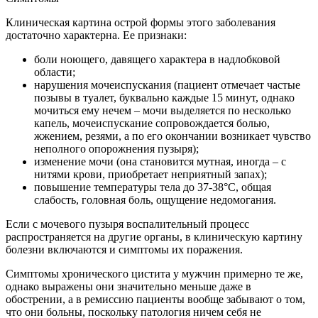
Клиническая картина острой формы этого заболевания
достаточно характерна. Ее признаки:
боли ноющего, давящего характера в надлобковой
области;
нарушения мочеиспускания (пациент отмечает частые
позывы в туалет, буквально каждые 15 минут, однако
мочиться ему нечем – мочи выделяется по несколько
капель, мочеиспускание сопровождается болью,
жжением, резями, а по его окончании возникает чувство
неполного опорожнения пузыря);
изменение мочи (она становится мутная, иногда – с
нитями крови, приобретает неприятный запах);
повышение температуры тела до 37-38°С, общая
слабость, головная боль, ощущение недомогания.
Если с мочевого пузыря воспалительный процесс
распространяется на другие органы, в клиническую картину
болезни включаются и симптомы их поражения.
Симптомы хронического цистита у мужчин примерно те же,
однако выражены они значительно меньше даже в
обострении, а в ремиссию пациенты вообще забывают о том,
что они больны, поскольку патология ничем себя не