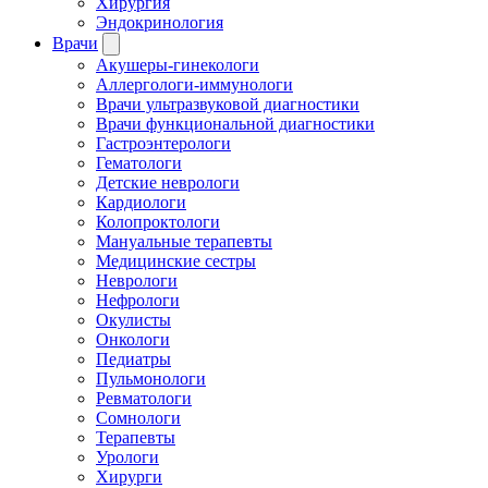
Хирургия
Эндокринология
Врачи
Акушеры-гинекологи
Аллергологи-иммунологи
Врачи ультразвуковой диагностики
Врачи функциональной диагностики
Гастроэнтерологи
Гематологи
Детские неврологи
Кардиологи
Колопроктологи
Мануальные терапевты
Медицинские сестры
Неврологи
Нефрологи
Окулисты
Онкологи
Педиатры
Пульмонологи
Ревматологи
Сомнологи
Терапевты
Урологи
Хирурги