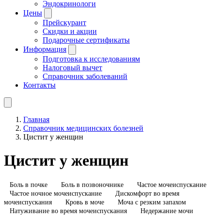
Эндокринологи
Цены
Прейскурант
Скидки и акции
Подарочные сертификаты
Информация
Подготовка к исследованиям
Налоговый вычет
Справочник заболеваний
Контакты
Главная
Справочник медицинских болезней
Цистит у женщин
Цистит у женщин
Боль в почке
Боль в позвоночнике
Частое мочеиспускание
Частое ночное мочеиспускание
Дискомфорт во время
мочеиспускания
Кровь в моче
Моча с резким запахом
Натуживание во время мочеиспускания
Недержание мочи