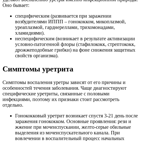
Оно бывает:
специфическим (развивается при заражении
возбудителями ИППП – гонококком, микоплазмой,
уреаплазмой, гарднереллами, трихомонадами,
хламидиями).
неспецифическим (возникает в результате активизации
условно-патогенной флоры (стафилококк, стрептококк,
дрожжеподобные грибки) на фоне снижения защитных
свойств организма).
Симптомы уретрита
Симптомы воспаления уретры зависят от его причины и
особенностей течения заболевания. Чаще диагностируют
специфические уретриты, связанные с половыми
инфекциями, поэтому их признаки стоит рассмотреть
отдельно.
Гонококковый уретрит возникает спустя 3-21 день после
заражения гонококком. Основные проявления: рези и
жжение при мочеиспускании, желто-серые обильные
выделения из мочеиспускательного канала. При
вовлечении в воспалительный процесс начальных