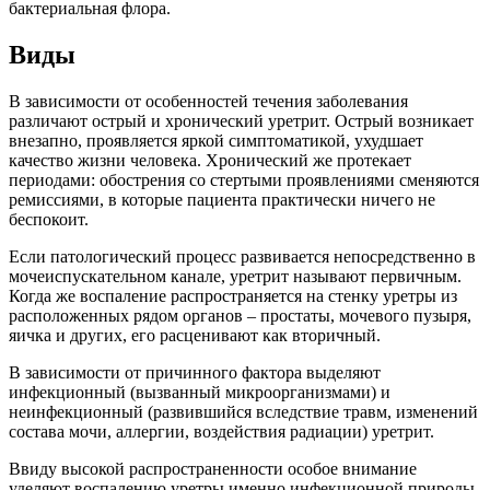
бактериальная флора.
Виды
В зависимости от особенностей течения заболевания
различают острый и хронический уретрит. Острый возникает
внезапно, проявляется яркой симптоматикой, ухудшает
качество жизни человека. Хронический же протекает
периодами: обострения со стертыми проявлениями сменяются
ремиссиями, в которые пациента практически ничего не
беспокоит.
Если патологический процесс развивается непосредственно в
мочеиспускательном канале, уретрит называют первичным.
Когда же воспаление распространяется на стенку уретры из
расположенных рядом органов – простаты, мочевого пузыря,
яичка и других, его расценивают как вторичный.
В зависимости от причинного фактора выделяют
инфекционный (вызванный микроорганизмами) и
неинфекционный (развившийся вследствие травм, изменений
состава мочи, аллергии, воздействия радиации) уретрит.
Ввиду высокой распространенности особое внимание
уделяют воспалению уретры именно инфекционной природы.