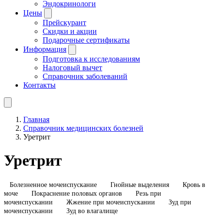
Эндокринологи
Цены
Прейскурант
Скидки и акции
Подарочные сертификаты
Информация
Подготовка к исследованиям
Налоговый вычет
Справочник заболеваний
Контакты
Главная
Справочник медицинских болезней
Уретрит
Уретрит
Болезненное мочеиспускание
Гнойные выделения
Кровь в
моче
Покраснение половых органов
Резь при
мочеиспускании
Жжение при мочеиспускании
Зуд при
мочеиспускании
Зуд во влагалище