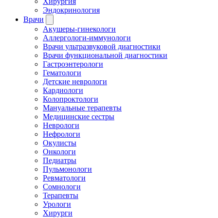
Хирургия
Эндокринология
Врачи
Акушеры-гинекологи
Аллергологи-иммунологи
Врачи ультразвуковой диагностики
Врачи функциональной диагностики
Гастроэнтерологи
Гематологи
Детские неврологи
Кардиологи
Колопроктологи
Мануальные терапевты
Медицинские сестры
Неврологи
Нефрологи
Окулисты
Онкологи
Педиатры
Пульмонологи
Ревматологи
Сомнологи
Терапевты
Урологи
Хирурги