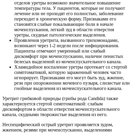
отделов уретры возможно значительное повышение
температуры тела. У пациентов, которые не получают
лечение или не проходят его полностью, заболевание
переходит в хроническую форму. Признаками его
становятся слабые покалывающие боли в начале
мочеиспускания, легкий зуд в области отверстия
уретры, скудные патологические выделения.
Проявления уретрита, вызванного трихомонадами,
возникают через 1-2 недели после инфицирования.
Пациенты отмечают умеренный или слабый
дискомфорт при мочеиспускании, наличие пенистых
белесых выделений из мочеиспускательного канала.
Хламидийное воспаление уретры протекает со стертой
симптоматикой, которую зараженный человек часто
игнорирует. Признаками его могут быть зуд, жжение,
рези при опорожнении мочевого пузыря, слизистые или
гнойные выделения из мочеиспускательного канала.
Уретрит грибковой природы (грибы рода Candida) также
характеризуется стертой симптоматикой: слабым
дискомфортом в области отверстия мочеиспускательного
канала, скудными творожистые выделения из него.
Неспецифический острый уретрит проявляется зудом,
жжением, резями при мочеиспускании, выделениями