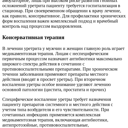
амбулаторное, лишь при высоком риске развития гнойных
осложнений уретрита пациенту требуется госпитализация в
стационар. При своевременном обращении к врачу лечение,
как правило, консервативное. Для профилактики хронических
форм воспаления важен комплексный подход и врачебный
контроль над процессом выздоровления.
Консервативная терапия
В лечении уретрита у мужчин и женщин главную роль играет
медикаментозная терапия. Лицам с неспецифическим
первичным процессом назначают антибиотики максимально
широкого спектра действия в сочетании с
противовоспалительными препаратами. При хроническом
течении заболевания применяют препараты местного
действия (вводят в просвет уретры). При вторичном
воспалении уретры особое внимание уделяют лечению
основной патологии (цистита, простатита и прочих)
Специфическое воспаление уретры требует назначения
пациенту препаратов системного и местного действия с
учетом типа возбудителя и его чувствительности. При
сочетанных инфекциях применяется комплексная
медикаментозная терапия, включающая антибиотики,
антипротозойные, противовоспалительные,