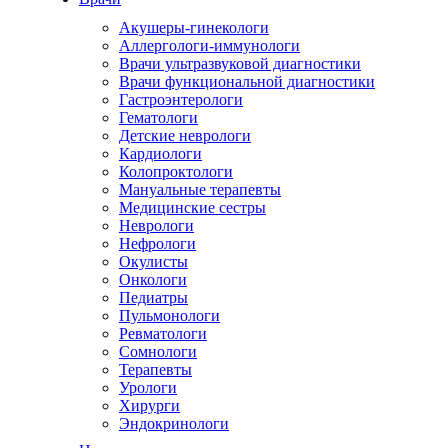
Акушеры-гинекологи
Аллергологи-иммунологи
Врачи ультразвуковой диагностики
Врачи функциональной диагностики
Гастроэнтерологи
Гематологи
Детские неврологи
Кардиологи
Колопроктологи
Мануальные терапевты
Медицинские сестры
Неврологи
Нефрологи
Окулисты
Онкологи
Педиатры
Пульмонологи
Ревматологи
Сомнологи
Терапевты
Урологи
Хирурги
Эндокринологи