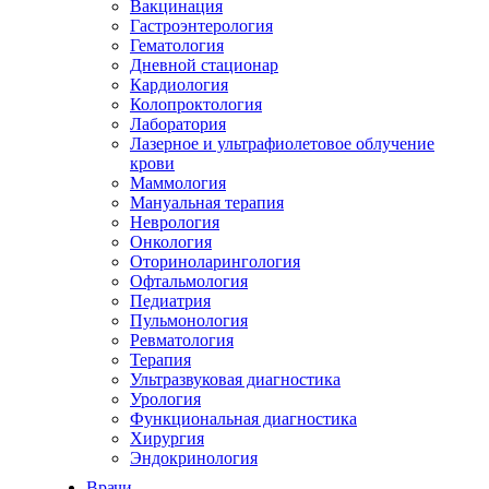
Вакцинация
Гастроэнтерология
Гематология
Дневной стационар
Кардиология
Колопроктология
Лаборатория
Лазерное и ультрафиолетовое облучение
крови
Маммология
Мануальная терапия
Неврология
Онкология
Оториноларингология
Офтальмология
Педиатрия
Пульмонология
Ревматология
Терапия
Ультразвуковая диагностика
Урология
Функциональная диагностика
Хирургия
Эндокринология
Врачи