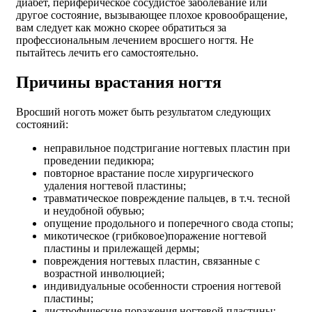
диабет, периферическое сосудистое заболевание или
другое состояние, вызывающее плохое кровообращение,
вам следует как можно скорее обратиться за
профессиональным лечением вросшего ногтя. Не
пытайтесь лечить его самостоятельно.
Причины врастания ногтя
Вросший ноготь может быть результатом следующих
состояний:
неправильное подстригание ногтевых пластин при
проведении педикюра;
повторное врастание после хирургического
удаления ногтевой пластины;
травматическое повреждение пальцев, в т.ч. тесной
и неудобной обувью;
опущение продольного и поперечного свода стопы;
микотическое (грибковое)поражение ногтевой
пластины и прилежащей дермы;
повреждения ногтевых пластин, связанные с
возрастной инволюцией;
индивидуальные особенности строения ногтевой
пластины;
дистрофические поражения ногтевой пластины;