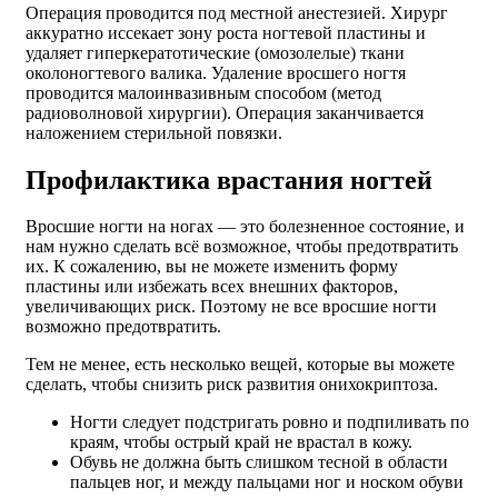
Операция проводится под местной анестезией. Хирург
аккуратно иссекает зону роста ногтевой пластины и
удаляет гиперкератотические (омозолелые) ткани
околоногтевого валика. Удаление вросшего ногтя
проводится малоинвазивным способом (метод
радиоволновой хирургии). Операция заканчивается
наложением стерильной повязки.
Профилактика врастания ногтей
Вросшие ногти на ногах — это болезненное состояние, и
нам нужно сделать всё возможное, чтобы предотвратить
их. К сожалению, вы не можете изменить форму
пластины или избежать всех внешних факторов,
увеличивающих риск. Поэтому не все вросшие ногти
возможно предотвратить.
Тем не менее, есть несколько вещей, которые вы можете
сделать, чтобы снизить риск развития онихокриптоза.
Ногти следует подстригать ровно и подпиливать по
краям, чтобы острый край не врастал в кожу.
Обувь не должна быть слишком тесной в области
пальцев ног, и между пальцами ног и носком обуви