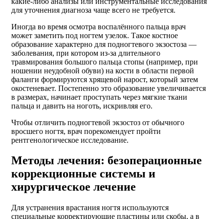
какие-либо анализы или инструментальные исследования
для уточнения диагноза чаще всего не требуется.
Иногда во время осмотра воспалённого пальца врач
может заметить под ногтем узелок. Такое костное
образование характерно для подногтевого экзостоза —
заболевания, при котором из-за длительного
травмирования большого пальца стопы (например, при
ношении неудобной обуви) на кости в области первой
фаланги формируются хрящевой нарост, который затем
окостеневает. Постепенно это образование увеличивается
в размерах, начинает проступать через мягкие ткани
пальца и давить на ноготь, искривляя его.
Чтобы отличить подногтевой экзостоз от обычного
вросшего ногтя, врач порекомендует пройти
рентгенологическое исследование.
Методы лечения: безоперационные
коррекционные системы и
хирургическое лечение
Для устранения врастания ногтя используются
специальные корректирующие пластины или скобы, а в