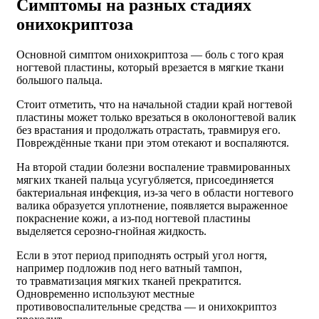
Симптомы на разных стадиях
онихокриптоза
Основной симптом онихокриптоза — боль с того края
ногтевой пластины, который врезается в мягкие ткани
большого пальца.
Стоит отметить, что на начальной стадии край ногтевой
пластины может только врезаться в околоногтевой валик
без врастания и продолжать отрастать, травмируя его.
Повреждённые ткани при этом отекают и воспаляются.
На второй стадии болезни воспаление травмированных
мягких тканей пальца усугубляется, присоединяется
бактериальная инфекция, из-за чего в области ногтевого
валика образуется уплотнение, появляется выраженное
покраснение кожи, а из-под ногтевой пластины
выделяется
серозно
-
гнойная
жидкость.
Если в этот период приподнять острый угол ногтя,
например подложив под него ватный тампон,
то травматизация мягких тканей прекратится.
Одновременно используют местные
противовоспалительные средства — и онихокриптоз