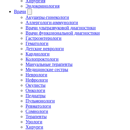
Хирургия
Эндокринология
Врачи
Акушеры-гинекологи
Аллергологи-иммунологи
Врачи ультразвуковой диагностики
Врачи функциональной диагностики
Гастроэнтерологи
Гематологи
Детские неврологи
Кардиологи
Колопроктологи
Мануальные терапевты
Медицинские сестры
Неврологи
Нефрологи
Окулисты
Онкологи
Педиатры
Пульмонологи
Ревматологи
Сомнологи
Терапевты
Урологи
Хирурги