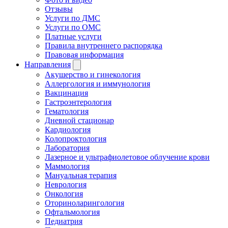
Отзывы
Услуги по ДМС
Услуги по ОМС
Платные услуги
Правила внутреннего распорядка
Правовая информация
Направления
Акушерство и гинекология
Аллергология и иммунология
Вакцинация
Гастроэнтерология
Гематология
Дневной стационар
Кардиология
Колопроктология
Лаборатория
Лазерное и ультрафиолетовое облучение крови
Маммология
Мануальная терапия
Неврология
Онкология
Оториноларингология
Офтальмология
Педиатрия