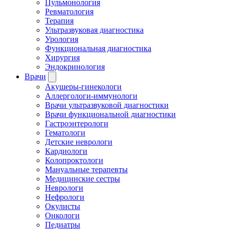
Пульмонология
Ревматология
Терапия
Ультразвуковая диагностика
Урология
Функциональная диагностика
Хирургия
Эндокринология
Врачи
Акушеры-гинекологи
Аллергологи-иммунологи
Врачи ультразвуковой диагностики
Врачи функциональной диагностики
Гастроэнтерологи
Гематологи
Детские неврологи
Кардиологи
Колопроктологи
Мануальные терапевты
Медицинские сестры
Неврологи
Нефрологи
Окулисты
Онкологи
Педиатры