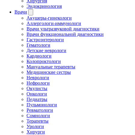
Хирургия
Эндокринология
Врачи
Акушеры-гинекологи
Аллергологи-иммунологи
Врачи ультразвуковой диагностики
Врачи функциональной диагностики
Гастроэнтерологи
Гематологи
Детские неврологи
Кардиологи
Колопроктологи
Мануальные терапевты
Медицинские сестры
Неврологи
Нефрологи
Окулисты
Онкологи
Педиатры
Пульмонологи
Ревматологи
Сомнологи
Терапевты
Урологи
Хирурги