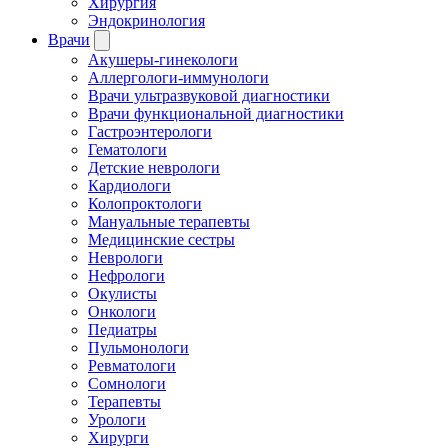
Хирургия
Эндокринология
Врачи
Акушеры-гинекологи
Аллергологи-иммунологи
Врачи ультразвуковой диагностики
Врачи функциональной диагностики
Гастроэнтерологи
Гематологи
Детские неврологи
Кардиологи
Колопроктологи
Мануальные терапевты
Медицинские сестры
Неврологи
Нефрологи
Окулисты
Онкологи
Педиатры
Пульмонологи
Ревматологи
Сомнологи
Терапевты
Урологи
Хирурги