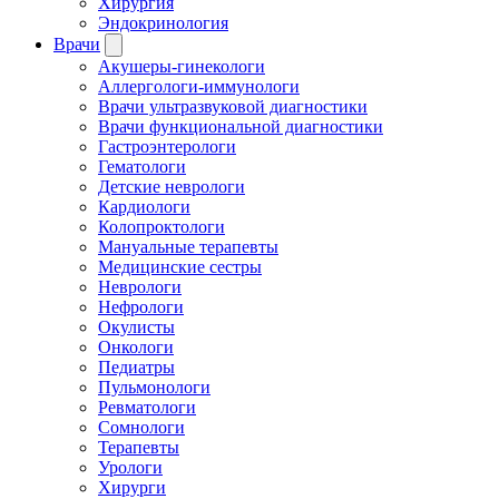
Хирургия
Эндокринология
Врачи
Акушеры-гинекологи
Аллергологи-иммунологи
Врачи ультразвуковой диагностики
Врачи функциональной диагностики
Гастроэнтерологи
Гематологи
Детские неврологи
Кардиологи
Колопроктологи
Мануальные терапевты
Медицинские сестры
Неврологи
Нефрологи
Окулисты
Онкологи
Педиатры
Пульмонологи
Ревматологи
Сомнологи
Терапевты
Урологи
Хирурги