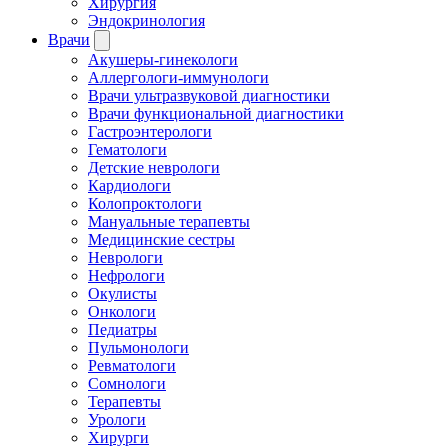
Хирургия
Эндокринология
Врачи
Акушеры-гинекологи
Аллергологи-иммунологи
Врачи ультразвуковой диагностики
Врачи функциональной диагностики
Гастроэнтерологи
Гематологи
Детские неврологи
Кардиологи
Колопроктологи
Мануальные терапевты
Медицинские сестры
Неврологи
Нефрологи
Окулисты
Онкологи
Педиатры
Пульмонологи
Ревматологи
Сомнологи
Терапевты
Урологи
Хирурги