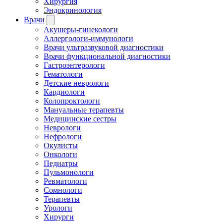
Хирургия
Эндокринология
Врачи
Акушеры-гинекологи
Аллергологи-иммунологи
Врачи ультразвуковой диагностики
Врачи функциональной диагностики
Гастроэнтерологи
Гематологи
Детские неврологи
Кардиологи
Колопроктологи
Мануальные терапевты
Медицинские сестры
Неврологи
Нефрологи
Окулисты
Онкологи
Педиатры
Пульмонологи
Ревматологи
Сомнологи
Терапевты
Урологи
Хирурги