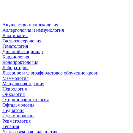
Акушерство и гинекология
Аллергология и иммунология
Вакцинация
Гастроэнтерология
Гематология
Дневной стационар
Кардиология
Колопроктология
Лаборатория
Лазерное и ультрафиолетовое облучение крови
Маммология
Мануальная терапия
Неврология
Онкология
Оториноларингология
Офтальмология
Педиатрия
Пульмонология
Ревматология
Терапия
Ультразвуковая диагностика