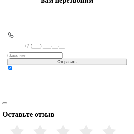
вам перезвоним
Наш специалист перезвонит и проконсультирует вас.
Отправить
Нажимая кнопку, вы даете
согласие на обработку моих персональных данных
в соответствии с ФЗ от 27.07.2006 №152-ФЗ «О персональных данных», на
условиях и для целей, определённых
Положением о порядке хранения и защиты персональных данных
пользователей
Оставьте отзыв