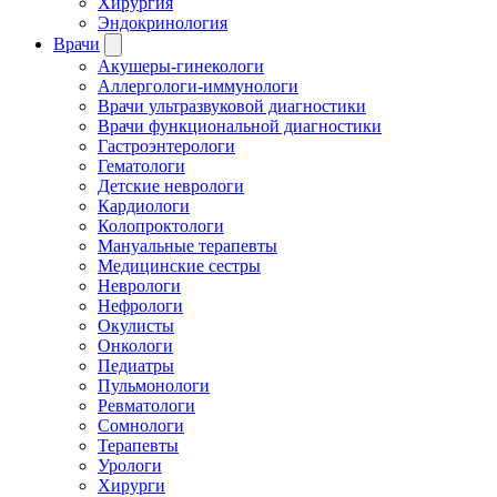
Хирургия
Эндокринология
Врачи
Акушеры-гинекологи
Аллергологи-иммунологи
Врачи ультразвуковой диагностики
Врачи функциональной диагностики
Гастроэнтерологи
Гематологи
Детские неврологи
Кардиологи
Колопроктологи
Мануальные терапевты
Медицинские сестры
Неврологи
Нефрологи
Окулисты
Онкологи
Педиатры
Пульмонологи
Ревматологи
Сомнологи
Терапевты
Урологи
Хирурги