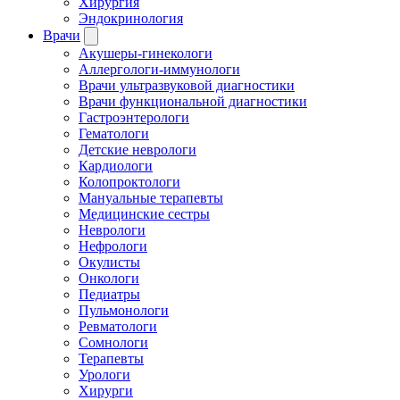
Хирургия
Эндокринология
Врачи
Акушеры-гинекологи
Аллергологи-иммунологи
Врачи ультразвуковой диагностики
Врачи функциональной диагностики
Гастроэнтерологи
Гематологи
Детские неврологи
Кардиологи
Колопроктологи
Мануальные терапевты
Медицинские сестры
Неврологи
Нефрологи
Окулисты
Онкологи
Педиатры
Пульмонологи
Ревматологи
Сомнологи
Терапевты
Урологи
Хирурги