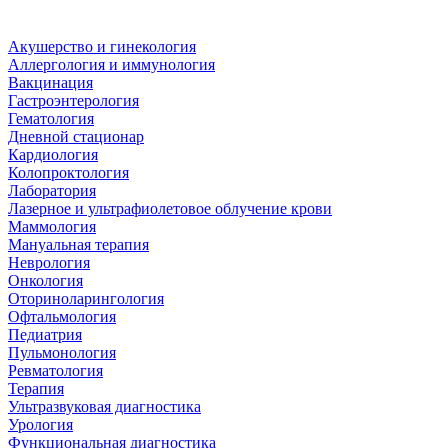
Акушерство и гинекология
Аллергология и иммунология
Вакцинация
Гастроэнтерология
Гематология
Дневной стационар
Кардиология
Колопроктология
Лаборатория
Лазерное и ультрафиолетовое облучение крови
Маммология
Мануальная терапия
Неврология
Онкология
Оториноларингология
Офтальмология
Педиатрия
Пульмонология
Ревматология
Терапия
Ультразвуковая диагностика
Урология
Функциональная диагностика