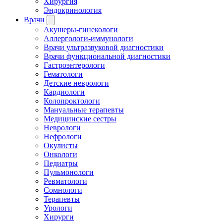
Хирургия
Эндокринология
Врачи
Акушеры-гинекологи
Аллергологи-иммунологи
Врачи ультразвуковой диагностики
Врачи функциональной диагностики
Гастроэнтерологи
Гематологи
Детские неврологи
Кардиологи
Колопроктологи
Мануальные терапевты
Медицинские сестры
Неврологи
Нефрологи
Окулисты
Онкологи
Педиатры
Пульмонологи
Ревматологи
Сомнологи
Терапевты
Урологи
Хирурги