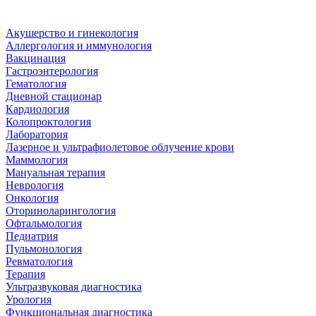
Акушерство и гинекология
Аллергология и иммунология
Вакцинация
Гастроэнтерология
Гематология
Дневной стационар
Кардиология
Колопроктология
Лаборатория
Лазерное и ультрафиолетовое облучение крови
Маммология
Мануальная терапия
Неврология
Онкология
Оториноларингология
Офтальмология
Педиатрия
Пульмонология
Ревматология
Терапия
Ультразвуковая диагностика
Урология
Функциональная диагностика