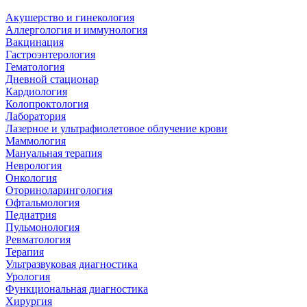
Акушерство и гинекология
Аллергология и иммунология
Вакцинация
Гастроэнтерология
Гематология
Дневной стационар
Кардиология
Колопроктология
Лаборатория
Лазерное и ультрафиолетовое облучение крови
Маммология
Мануальная терапия
Неврология
Онкология
Оториноларингология
Офтальмология
Педиатрия
Пульмонология
Ревматология
Терапия
Ультразвуковая диагностика
Урология
Функциональная диагностика
Хирургия