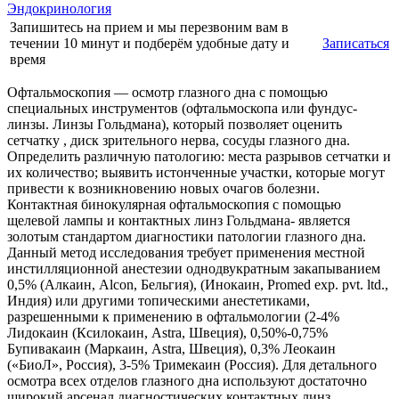
Эндокринология
Запишитесь на прием и мы перезвоним вам в
течении 10 минут и подберём удобные дату и
Записаться
время
Офтальмоскопия — осмотр глазного дна с помощью
специальных инструментов (офтальмоскопа или фундус-
линзы. Линзы Гольдмана), который позволяет оценить
сетчатку , диск зрительного нерва, сосуды глазного дна.
Определить различную патологию: места разрывов сетчатки и
их количество; выявить истонченные участки, которые могут
привести к возникновению новых очагов болезни.
Контактная бинокулярная офтальмоскопия с помощью
щелевой лампы и контактных линз Гольдмана- является
золотым стандартом диагностики патологии глазного дна.
Данный метод исследования требует применения местной
инстилляционной анестезии однодвукратным закапыванием
0,5% (Алкаин, Alcon, Бельгия), (Инокаин, Promed exp. pvt. ltd.,
Индия) или другими топическими анестетиками,
разрешенными к применению в офтальмологии (2-4%
Лидокаин (Ксилокаин, Astra, Швеция), 0,50%-0,75%
Бупивакаин (Маркаин, Astra, Швеция), 0,3% Леокаин
(«БиоЛ», Россия), 3-5% Тримекаин (Россия). Для детального
осмотра всех отделов глазного дна используют достаточно
широкий арсенал диагностических контактных линз