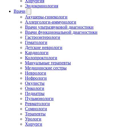
Хирургия
Эндокринология
Врачи
Акушеры-гинекологи
Аллергологи-иммунологи
Врачи ультразвуковой диагностики
Врачи функциональной диагностики
Гастроэнтерологи
Гематологи
Детские неврологи
Кардиологи
Колопроктологи
Мануальные терапевты
Медицинские сестры
Неврологи
Нефрологи
Окулисты
Онкологи
Педиатры
Пульмонологи
Ревматологи
Сомнологи
Терапевты
Урологи
Хирурги