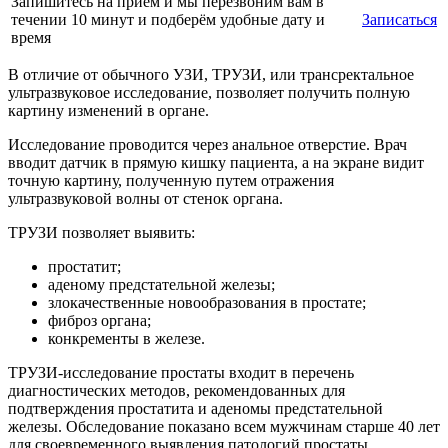
Запишитесь на прием и мы перезвоним вам в
течении 10 минут и подберём удобные дату и
Записаться
время
В отличие от обычного УЗИ, ТРУЗИ, или трансректальное
ультразвуковое исследование, позволяет получить полную
картину изменений в органе.
Исследование проводится через анальное отверстие. Врач
вводит датчик в прямую кишку пациента, а на экране видит
точную картину, полученную путем отражения
ультразвуковой волны от стенок органа.
ТРУЗИ позволяет выявить:
простатит;
аденому предстательной железы;
злокачественные новообразования в простате;
фиброз органа;
конкременты в железе.
ТРУЗИ-исследование простаты входит в перечень
диагностических методов, рекомендованных для
подтверждения простатита и аденомы предстательной
железы. Обследование показано всем мужчинам старше 40 лет
для своевременного выявления патологий простаты.