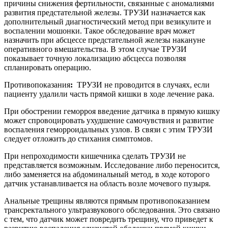
причины снижения фертильности, связанные с аномалиями
развития предстательной железы. ТРУЗИ назначается как
дополнительный диагностический метод при везикулите и
воспалении мошонки. Такое обследование врач может
назначить при абсцессе предстательной железы накануне
оперативного вмешательства. В этом случае ТРУЗИ
показывает точную локализацию абсцесса позволяя
спланировать операцию.
Противопоказания
:
ТРУЗИ не проводится в случаях, если
пациенту удалили часть прямой кишки в ходе лечение рака.
При обострении геморроя введение датчика в прямую кишку
может спровоцировать ухудшение самочувствия и развитие
воспаления геморроидальных узлов. В связи с этим ТРУЗИ
следует отложить до стихания симптомов.
При непроходимости кишечника сделать ТРУЗИ не
представляется возможным. Исследование либо переносится,
либо заменяется на абдоминальный метод, в ходе которого
датчик устанавливается на область возле мочевого пузыря.
Анальные трещины являются прямым противопоказанием
трансректального ультразвукового обследования. Это связано
с тем, что датчик может повредить трещину, что приведет к