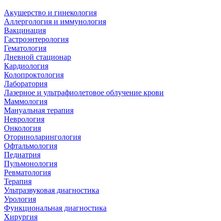
Акушерство и гинекология
Аллергология и иммунология
Вакцинация
Гастроэнтерология
Гематология
Дневной стационар
Кардиология
Колопроктология
Лаборатория
Лазерное и ультрафиолетовое облучение крови
Маммология
Мануальная терапия
Неврология
Онкология
Оториноларингология
Офтальмология
Педиатрия
Пульмонология
Ревматология
Терапия
Ультразвуковая диагностика
Урология
Функциональная диагностика
Хирургия