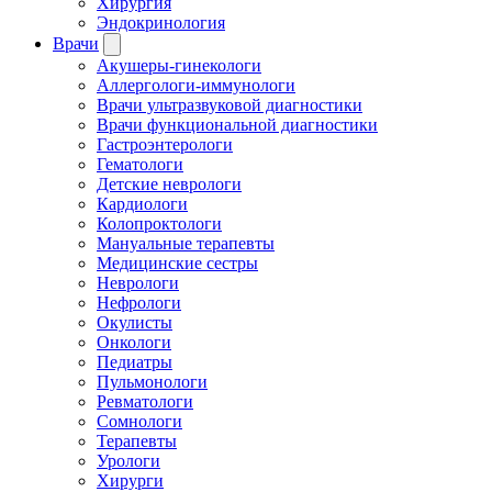
Хирургия
Эндокринология
Врачи
Акушеры-гинекологи
Аллергологи-иммунологи
Врачи ультразвуковой диагностики
Врачи функциональной диагностики
Гастроэнтерологи
Гематологи
Детские неврологи
Кардиологи
Колопроктологи
Мануальные терапевты
Медицинские сестры
Неврологи
Нефрологи
Окулисты
Онкологи
Педиатры
Пульмонологи
Ревматологи
Сомнологи
Терапевты
Урологи
Хирурги